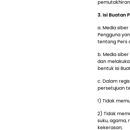
pemutakhiran 
3. Isi Buata
a. Media sibe
Pengguna yan
tentang Pers d
b. Media sibe
dan melakukan
bentuk Isi Bua
c. Dalam regi
persetujuan te
1) Tidak memua
2) Tidak memu
suku, agama, 
kekerasan;