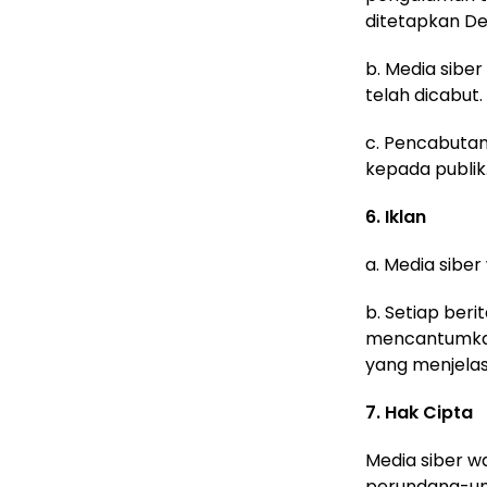
ditetapkan De
b. Media siber
telah dicabut.
c. Pencabutan
kepada publik
6. Iklan
a. Media sibe
b. Setiap beri
mencantumkan k
yang menjelask
7. Hak Cipta
Media siber w
perundang-un