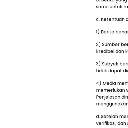
sama untuk me
c. Ketentuan d
1) Berita ben
2) Sumber ber
kredibel dan 
3) Subyek ber
tidak dapat d
4) Media mem
memerlukan ve
Penjelasan di
menggunakan h
d. Setelah me
verifikasi, da