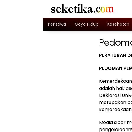
Skip
to
content
Peristiwa
Gaya Hidup
Kesehatan
Pedoma
PERATURAN D
PEDOMAN PEMB
Kemerdekaan 
adalah hak as
Deklarasi Univ
merupakan ba
kemerdekaan 
Media siber m
pengelolaanny