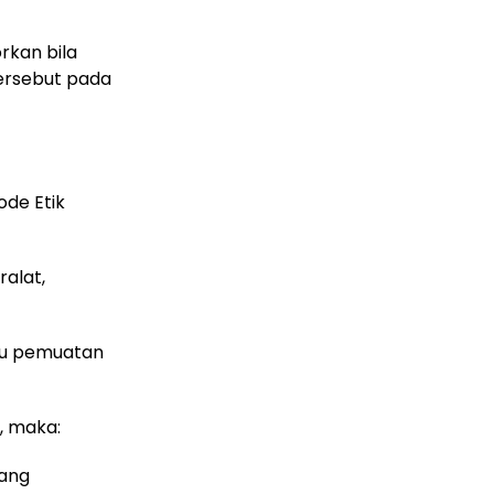
rkan bila
ersebut pada
ode Etik
ralat,
ktu pemuatan
n, maka:
yang