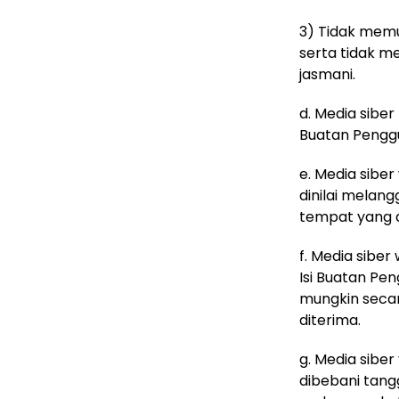
3) Tidak memua
serta tidak m
jasmani.
d. Media sibe
Buatan Penggu
e. Media sibe
dinilai melan
tempat yang 
f. Media sibe
Isi Buatan Pe
mungkin secar
diterima.
g. Media siber
dibebani tang