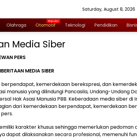
Saturday, August 8, 2026
Olahraga
Otomotif
Teknologi
Pendidikan
Bisni
n Media Siber
EWAN PERS
ERITAAN MEDIA SIBER
berpendapat, kemerdekaan berekspresi, dan kemerdek
asi manusia yang dilindungi Pancasila, Undang-Undang Da
ersal Hak Asasi Manusia PBB. Keberadaan media siber di I
gian dari kemerdekaan berpendapat, kemerdekaan bere
pers.
emiliki karakter khusus sehingga memerlukan pedoman 
a dapat dilaksanakan secara profesional, memenuhi fung