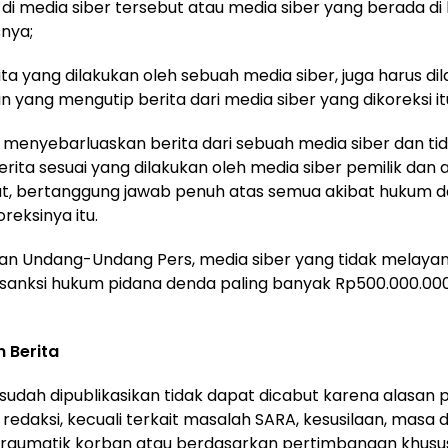
n di media siber tersebut atau media siber yang berada d
snya;
ita yang dilakukan oleh sebuah media siber, juga harus di
in yang mengutip berita dari media siber yang dikoreksi it
 menyebarluaskan berita dari sebuah media siber dan t
berita sesuai yang dilakukan oleh media siber pemilik da
ut, bertanggung jawab penuh atas semua akibat hukum da
oreksinya itu.
gan Undang-Undang Pers, media siber yang tidak melayan
i sanksi hukum pidana denda paling banyak Rp500.000.000
 Berita
g sudah dipublikasikan tidak dapat dicabut karena alasan
r redaksi, kecuali terkait masalah SARA, kesusilaan, masa
raumatik korban atau berdasarkan pertimbangan khusus