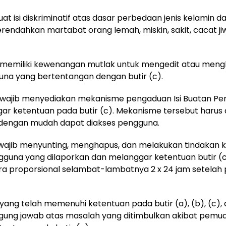
t isi diskriminatif atas dasar perbedaan jenis kelamin d
erendahkan martabat orang lemah, miskin, sakit, cacat ji
r memiliki kewenangan mutlak untuk mengedit atau mengh
na yang bertentangan dengan butir (c).
r wajib menyediakan mekanisme pengaduan Isi Buatan P
ggar ketentuan pada butir (c). Mekanisme tersebut harus 
dengan mudah dapat diakses pengguna.
r wajib menyunting, menghapus, dan melakukan tindakan k
ngguna yang dilaporkan dan melanggar ketentuan butir (c
a proporsional selambat-lambatnya 2 x 24 jam setelah
 yang telah memenuhi ketentuan pada butir (a), (b), (c), 
gung jawab atas masalah yang ditimbulkan akibat pemuat