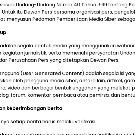
 sesuai Undang-Undang Nomor 40 Tahun 1999 tentang Pe
ik. Untuk itu Dewan Pers bersama organisasi pers, pengelo
at menyusun Pedoman Pemberitaan Media Siber sebagai 
kup
r adalah segala bentuk media yang menggunakan wahana
kegiatan jurnalistik, serta memenuhi persyaratan Und
dar Perusahaan Pers yang ditetapkan Dewan Pers.
 Pengguna (User Generated Content) adalah segala isi yan
sikan oleh pengguna media siber, antara lain, artikel, gam
ra, video dan berbagai bentuk unggahan yang melekat 
i blog, forum, komentar pembaca atau pemirsa, dan bentuk
 dan keberimbangan berita
nya setiap berita harus melalui verifikasi.
g dapat merugikan pihak lain memerlukan verifikasi pada 