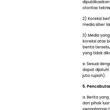
dipublikasika
otoritas tekni
2) Koreksi ber
media siber la
3) Media yang
koreksi atas 
berita terseb
yang tidak dik
e. Sesuai den
dapat dijatuh
juta rupiah).
5. Pencabutan
a. Berita yan
dari pihak lua
pengalaman t