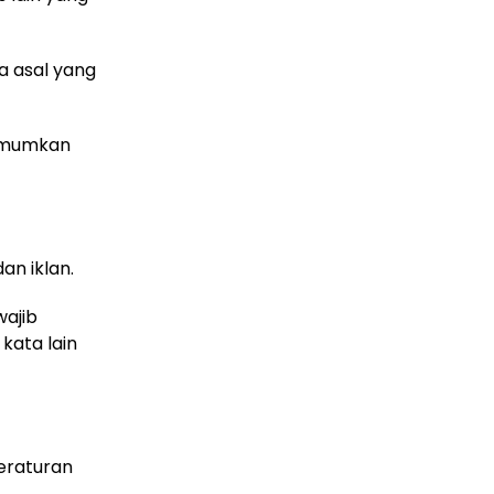
ia asal yang
iumumkan
an iklan.
wajib
 kata lain
eraturan