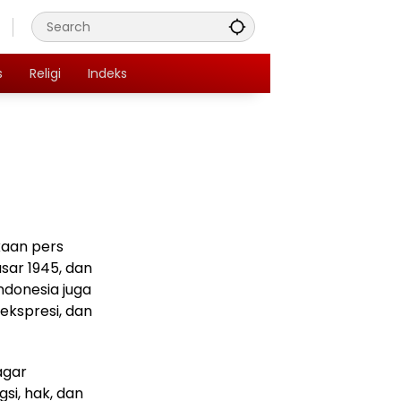
s
Religi
Indeks
aan pers
sar 1945, dan
ndonesia juga
kspresi, dan
agar
si, hak, dan