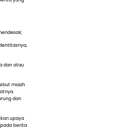
mendesak;
dentitasnya,
ya dan atau
ebut masih
atnya.
urung dan
uskan upaya
n pada berita