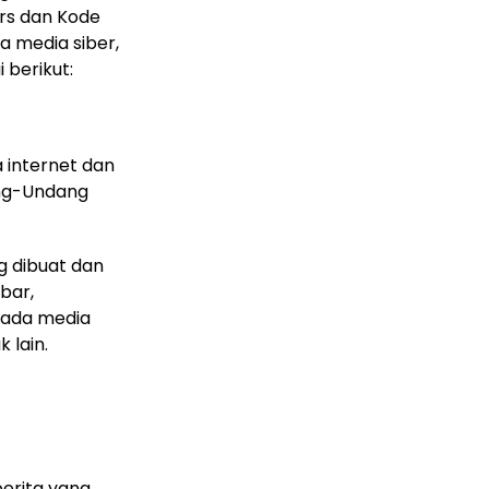
rs dan Kode
la media siber,
berikut:
 internet dan
ang-Undang
g dibuat dan
bar,
pada media
 lain.
berita yang