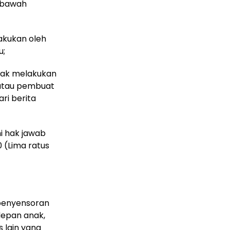
i bawah
lakukan oleh
u;
idak melakukan
n atau pembuat
ri berita
i hak jawab
 (Lima ratus
 penyensoran
 depan anak,
 lain yang