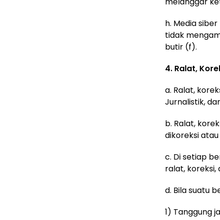
melanggar ket
h. Media sibe
tidak mengamb
butir (f).
4. Ralat, Kor
a. Ralat, kor
Jurnalistik, 
b. Ralat, kore
dikoreksi atau
c. Di setiap b
ralat, koreksi
d. Bila suatu 
1) Tanggung j