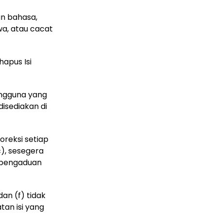
an bahasa,
wa, atau cacat
apus Isi
engguna yang
disediakan di
oreksi setiap
), sesegera
 pengaduan
dan (f) tidak
an isi yang