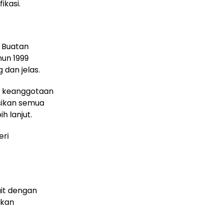
ikasi.
i Buatan
un 1999
 dan jelas.
si keanggotaan
sikan semua
h lanjut.
eri
it dengan
akan