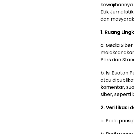
kewajibannya
Etik Jurnalist
dan masyarak
1. Ruang Ling
a. Media Sibe
melaksanakan 
Pers dan Stan
b. Isi Buatan
atau dipublika
komentar, sua
siber, sepert
2. Verifikasi
a. Pada prinsip
b. Berita yan