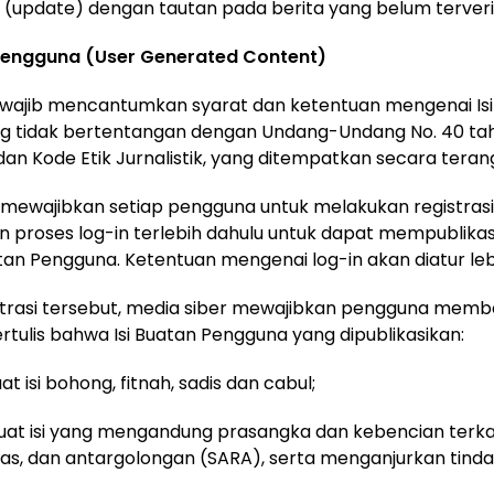
(update) dengan tautan pada berita yang belum terverif
n Pengguna (User Generated Content)
r wajib mencantumkan syarat dan ketentuan mengenai Is
g tidak bertentangan dengan Undang-Undang No. 40 tah
an Kode Etik Jurnalistik, yang ditempatkan secara terang
r mewajibkan setiap pengguna untuk melakukan registra
 proses log-in terlebih dahulu untuk dapat mempublika
tan Pengguna. Ketentuan mengenai log-in akan diatur lebi
strasi tersebut, media siber mewajibkan pengguna memb
rtulis bahwa Isi Buatan Pengguna yang dipublikasikan:
t isi bohong, fitnah, sadis dan cabul;
at isi yang mengandung prasangka dan kebencian terka
ras, dan antargolongan (SARA), serta menganjurkan tind