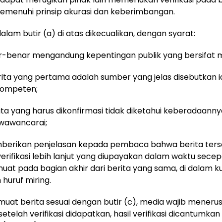
menuhi prinsip akurasi dan keberimbangan.
alam butir (a) di atas dikecualikan, dengan syarat:
ar-benar mengandung kepentingan publik yang bersifat 
ita yang pertama adalah sumber yang jelas disebutkan i
kompeten;
ita yang harus dikonfirmasi tidak diketahui keberadaann
iwawancarai;
berikan penjelasan kepada pembaca bahwa berita ters
rifikasi lebih lanjut yang diupayakan dalam waktu secep
muat pada bagian akhir dari berita yang sama, di dalam k
uruf miring.
muat berita sesuai dengan butir (c), media wajib mener
n setelah verifikasi didapatkan, hasil verifikasi dicantumka