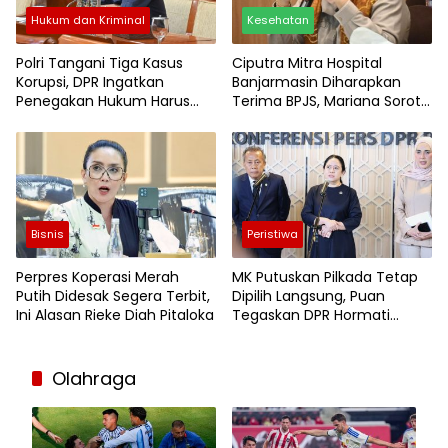
Hukum dan Kriminal
Kesehatan
Polri Tangani Tiga Kasus
Ciputra Mitra Hospital
Korupsi, DPR Ingatkan
Banjarmasin Diharapkan
Penegakan Hukum Harus
Terima BPJS, Mariana Soroti
Profesional
Akses Layanan Kesehatan
Bisnis
Peristiwa
Perpres Koperasi Merah
MK Putuskan Pilkada Tetap
Putih Didesak Segera Terbit,
Dipilih Langsung, Puan
Ini Alasan Rieke Diah Pitaloka
Tegaskan DPR Hormati
Putusan
Olahraga