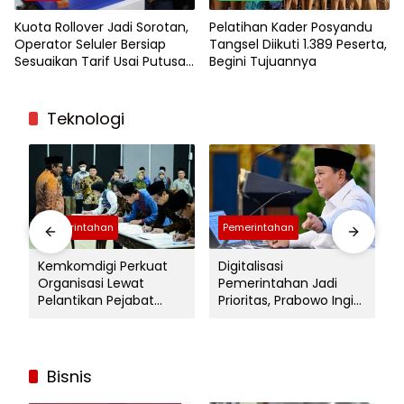
Kuota Rollover Jadi Sorotan,
Pelatihan Kader Posyandu
Operator Seluler Bersiap
Tangsel Diikuti 1.389 Peserta,
Sesuaikan Tarif Usai Putusan
Begini Tujuannya
MK
Teknologi
Pemerintahan
Pemerintahan
Kemkomdigi Perkuat
Digitalisasi
Organisasi Lewat
Pemerintahan Jadi
Pelantikan Pejabat
Prioritas, Prabowo Ingin
Baru, Ini Target
Layanan Publik Lebih
Besarnya
Cepat dan Tanpa Ribet
Bisnis