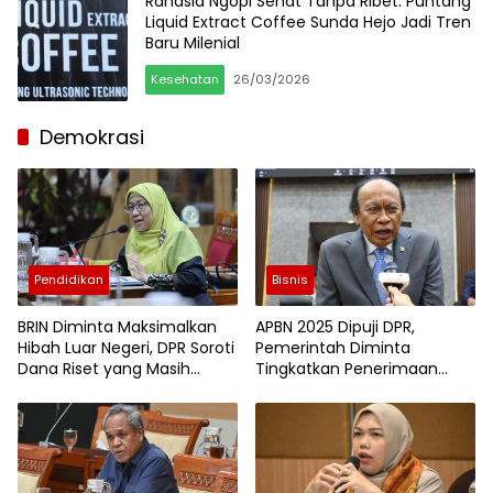
Rahasia Ngopi Sehat Tanpa Ribet: Puntang
Liquid Extract Coffee Sunda Hejo Jadi Tren
Baru Milenial
Kesehatan
26/03/2026
Demokrasi
Pendidikan
Bisnis
BRIN Diminta Maksimalkan
APBN 2025 Dipuji DPR,
Hibah Luar Negeri, DPR Soroti
Pemerintah Diminta
Dana Riset yang Masih
Tingkatkan Penerimaan
Terblokir
Negara demi Kejar
Pertumbuhan Ekonomi