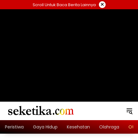
Skip
×
Scroll Untuk Baca Berita Lainnya
to
content
loading="lazy" width="325" height="300">
Peristiwa
Gaya Hidup
Kesehatan
Olahraga
Oto