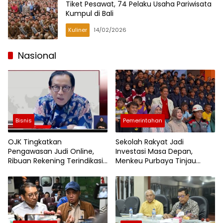
Tiket Pesawat, 74 Pelaku Usaha Pariwisata
Kumpul di Bali
Kuliner
14/02/2026
Nasional
Bisnis
Pemerintahan
OJK Tingkatkan
Sekolah Rakyat Jadi
Pengawasan Judi Online,
Investasi Masa Depan,
Ribuan Rekening Terindikasi
Menkeu Purbaya Tinjau
Segera Diblokir
Langsung Program di
Surabaya