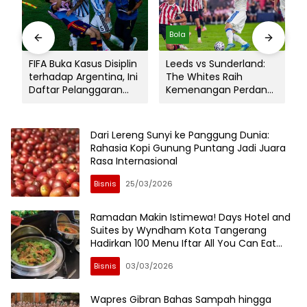
Bola
Bola
,
FIFA Buka Kasus Disiplin
Leeds vs Sunderland:
s
terhadap Argentina, Ini
The Whites Raih
Daftar Pelanggaran
Kemenangan Perdana
yang Diselidiki
di Tur Amerika Serikat
Dari Lereng Sunyi ke Panggung Dunia:
Rahasia Kopi Gunung Puntang Jadi Juara
Rasa Internasional
Bisnis
25/03/2026
Ramadan Makin Istimewa! Days Hotel and
Suites by Wyndham Kota Tangerang
Hadirkan 100 Menu Iftar All You Can Eat
Cuma Rp130 Ribu
Bisnis
03/03/2026
Wapres Gibran Bahas Sampah hingga