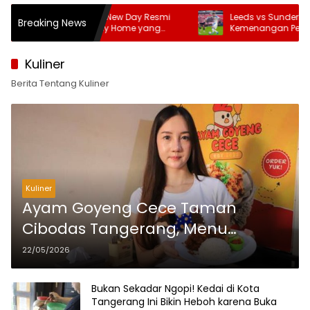
and New Day Resmi
Leeds vs Sunderland: The Whites Raih
Breaking News
No Way Home yang
Kemenangan Perdana di Tur Amerika
Serikat
Kuliner
Berita Tentang Kuliner
Kuliner
Ayam Goyeng Cece Taman
Cibodas Tangerang, Menu
Rumahan dengan Rasa Khas
22/05/2026
yang Bikin Balik Lagi
Bukan Sekadar Ngopi! Kedai di Kota
Tangerang Ini Bikin Heboh karena Buka