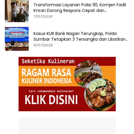
Transformasi Layanan Polisi 110, Komjen Fadil
Imran Dorong Respons Cepat dan
Terintegrasi
17/07/2026
Kasus KUR Bank Nagari Terungkap, Polda
Sumbar Tetapkan 3 Tersangka dan Libatkan
125 Debitur
15/07/2026