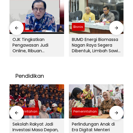
Bisnis
Bisnis
OJK Tingkatkan
BUMD Energi Biomassa
Pengawasan Judi
Nagan Raya Segera
Online, Ribuan
Dibentuk, Limbah Sawit
Rekening Terindikasi
Disulap Jadi Briket
Segera Diblokir
Bernilai Ekonomi
Pendidikan
Pemerintahan
Pemerintahan
Sekolah Rakyat Jadi
Perlindungan Anak di
Investasi Masa Depan,
Era Digital: Menteri