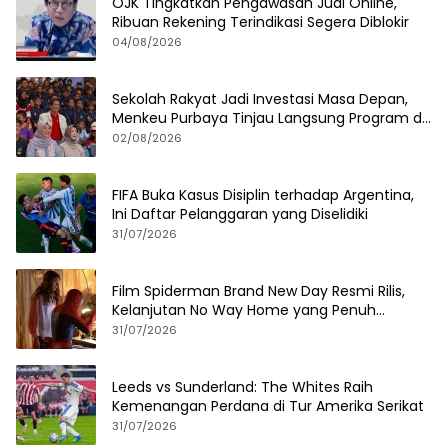
OJK Tingkatkan Pengawasan Judi Online,
Ribuan Rekening Terindikasi Segera Diblokir
04/08/2026
Sekolah Rakyat Jadi Investasi Masa Depan,
Menkeu Purbaya Tinjau Langsung Program di
Surabaya
02/08/2026
FIFA Buka Kasus Disiplin terhadap Argentina,
Ini Daftar Pelanggaran yang Diselidiki
31/07/2026
Film Spiderman Brand New Day Resmi Rilis,
Kelanjutan No Way Home yang Penuh
Kejutan
31/07/2026
Leeds vs Sunderland: The Whites Raih
Kemenangan Perdana di Tur Amerika Serikat
31/07/2026