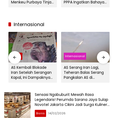
Menkeu Purbaya Tinjau
PPPA Ingatkan Bahaya
Langsung Program di
Bullying hingga Second
Surabaya
Account
Internasional
Bisnis
Internasional
AS Kembali Blokade
AS Serang Iran Lagi,
Iran Setelah Serangan
Teheran Balas Serang
Kapal, Ini Dampaknya
Pangkalan AS di
bagi Dunia
Bahrain, Kuwait dan
Qatar, Perang
Terancam Meluas
Sensasi Ngabuburit Mewah Rasa
Legendaris! Perumda Sarana Jaya Sulap
Novotel Jakarta Cikini Jadi Surga Kuliner
Cikini Saat Ramadan 1447 H
Bisnis
14/02/2026