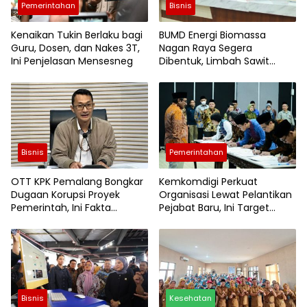
Pemerintahan
Bisnis
Kenaikan Tukin Berlaku bagi
BUMD Energi Biomassa
Guru, Dosen, dan Nakes 3T,
Nagan Raya Segera
Ini Penjelasan Mensesneg
Dibentuk, Limbah Sawit
Disulap Jadi Briket Bernilai
Ekonomi
Bisnis
Pemerintahan
OTT KPK Pemalang Bongkar
Kemkomdigi Perkuat
Dugaan Korupsi Proyek
Organisasi Lewat Pelantikan
Pemerintah, Ini Fakta
Pejabat Baru, Ini Target
Lengkapnya
Besarnya
Bisnis
Kesehatan