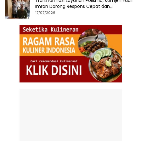
Transformasi Layanan Polisi 110, Komjen Fadil
Imran Dorong Respons Cepat dan
Terintegrasi
17/07/2026