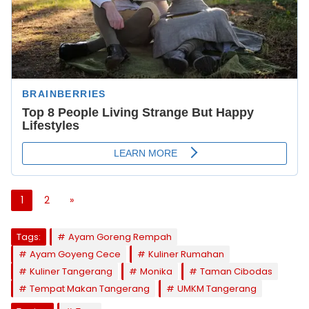
1
2
»
Tags:
Ayam Goreng Rempah
Ayam Goyeng Cece
Kuliner Rumahan
Kuliner Tangerang
Monika
Taman Cibodas
Tempat Makan Tangerang
UMKM Tangerang