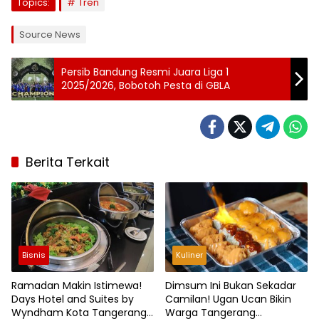
Topics:
Tren
Source News
Persib Bandung Resmi Juara Liga 1
2025/2026, Bobotoh Pesta di GBLA
Berita Terkait
Bisnis
Kuliner
Ramadan Makin Istimewa!
Dimsum Ini Bukan Sekadar
Days Hotel and Suites by
Camilan! Ugan Ucan Bikin
Wyndham Kota Tangerang
Warga Tangerang