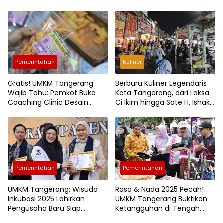
Hadirkan 100 Menu Iftar All
Ketagihan karena Isinya 90
You Can Eat Cuma Rp130
Persen Daging Ayam
Ribu
Pemerintahan
Kuliner
Gratis! UMKM Tangerang
Berburu Kuliner Legendaris
Wajib Tahu: Pemkot Buka
Kota Tangerang, dari Laksa
Coaching Clinic Desain
Ci Ikim hingga Sate H. Ishak
Kemasan 2026, Ini Syarat
yang Melegenda Puluhan
dan Cara Daftarnya
Tahun
Pemerintahan
Pemerintahan
UMKM Tangerang: Wisuda
Rasa & Nada 2025 Pecah!
Inkubasi 2025 Lahirkan
UMKM Tangerang Buktikan
Pengusaha Baru Siap
Ketangguhan di Tengah
Tembus Pasar Ekspor
Guncangan Ekonomi