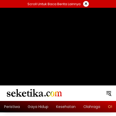
Skip
×
Scroll Untuk Baca Berita Lainnya
to
content
loading="lazy" width="325" height="300">
Peristiwa
Gaya Hidup
Kesehatan
Olahraga
Oto