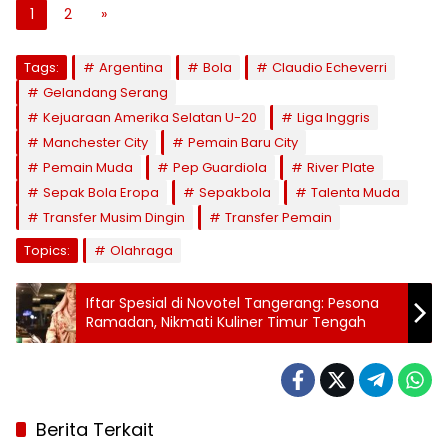
1
2
»
Tags:
Argentina
Bola
Claudio Echeverri
Gelandang Serang
Kejuaraan Amerika Selatan U-20
Liga Inggris
Manchester City
Pemain Baru City
Pemain Muda
Pep Guardiola
River Plate
Sepak Bola Eropa
Sepakbola
Talenta Muda
Transfer Musim Dingin
Transfer Pemain
Topics:
Olahraga
Iftar Spesial di Novotel Tangerang: Pesona
Ramadan, Nikmati Kuliner Timur Tengah
Berita Terkait