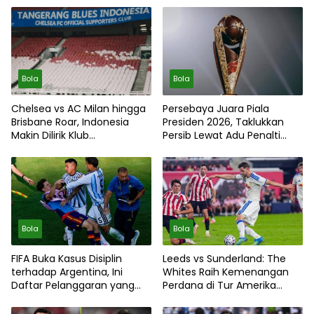
Bola
Bola
Chelsea vs AC Milan hingga
Persebaya Juara Piala
Brisbane Roar, Indonesia
Presiden 2026, Taklukkan
Makin Dilirik Klub
Persib Lewat Adu Penalti
Internasional
Dramatis
Bola
Bola
FIFA Buka Kasus Disiplin
Leeds vs Sunderland: The
terhadap Argentina, Ini
Whites Raih Kemenangan
Daftar Pelanggaran yang
Perdana di Tur Amerika
Diselidiki
Serikat