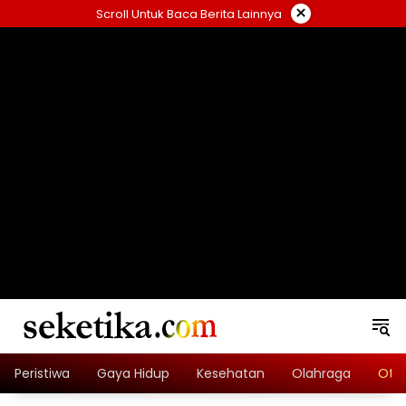
Skip
×
Scroll Untuk Baca Berita Lainnya
to
content
loading="lazy" width="325" height="300">
Peristiwa
Gaya Hidup
Kesehatan
Olahraga
Oto