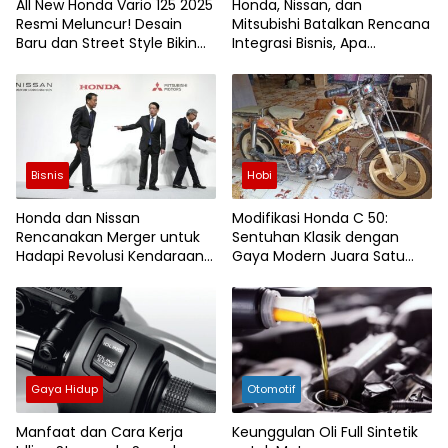
All New Honda Vario 125 2025
Honda, Nissan, dan
Resmi Meluncur! Desain
Mitsubishi Batalkan Rencana
Baru dan Street Style Bikin
Integrasi Bisnis, Apa
Geger Pasar Skutik
Penyebabnya?
Bisnis
Hobi
Honda dan Nissan
Modifikasi Honda C 50:
Rencanakan Merger untuk
Sentuhan Klasik dengan
Hadapi Revolusi Kendaraan
Gaya Modern Juara Satu
Listrik
Diraih
Gaya Hidup
Otomotif
Manfaat dan Cara Kerja
Keunggulan Oli Full Sintetik