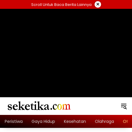
Skip
×
Scroll Untuk Baca Berita Lainnya
to
content
loading="lazy" width="325" height="300">
Peristiwa
Gaya Hidup
Kesehatan
Olahraga
Oto