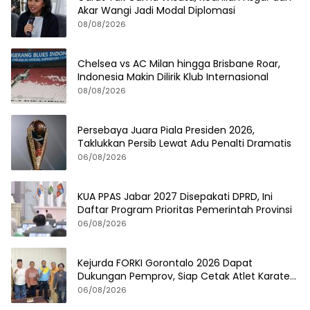
Akar Wangi Jadi Modal Diplomasi
08/08/2026
Chelsea vs AC Milan hingga Brisbane Roar,
Indonesia Makin Dilirik Klub Internasional
08/08/2026
Persebaya Juara Piala Presiden 2026,
Taklukkan Persib Lewat Adu Penalti Dramatis
06/08/2026
KUA PPAS Jabar 2027 Disepakati DPRD, Ini
Daftar Program Prioritas Pemerintah Provinsi
06/08/2026
Kejurda FORKI Gorontalo 2026 Dapat
Dukungan Pemprov, Siap Cetak Atlet Karate
Berprestasi
06/08/2026