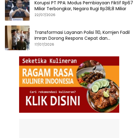
Korupsi PT PPA: Modus Pembiayaan Fiktif Rp67
Miliar Terbongkar, Negara Rugi Rp38,8 Miliar
22/07/2026
Transformasi Layanan Polisi 110, Komjen Fadil
Imran Dorong Respons Cepat dan
Terintegrasi
17/07/2026