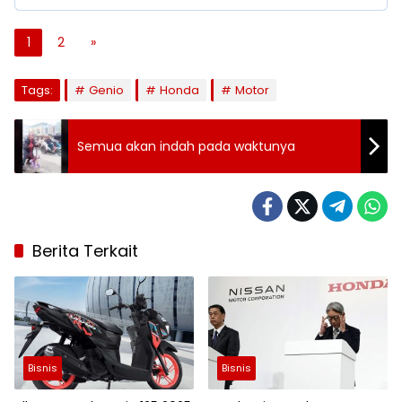
1
2
»
Tags:
Genio
Honda
Motor
Semua akan indah pada waktunya
Berita Terkait
Bisnis
Bisnis