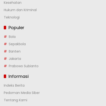
Kesehatan
Hukum dan Kriminal
Teknologi
Populer
Bola
Sepakbola
Banten
Jakarta
Prabowo Subianto
Informasi
Indeks Berita
Pedoman Media Siber
Tentang Kami