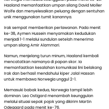
Haaland memanfaatkan umpan silang David Moller
Wolfe dan menyelesaikan peluang dengan sentuhan
unik menggunakan tumit kanannya.
Irak sempat memberikan perlawanan. Pada menit
ke-38, Aymen Hussein menyamakan kedudukan
menjadi 1-1 melalui sundulan setelah menerima
umpan silang Amir Alammari.
Namun, menjelang turun minum, Haaland kembali
mencatatkan namanya di papan skor. Ia
memanfaatkan kesalahan komunikasi lini belakang
Irak dan berhasil mendahului kiper Jalal Hassan
untuk membawa Norwegia unggul 2-1.
Memasuki babak kedua, Norwegia tampil lebih
dominan. Leo Ostigard menambah keunggulan
melalui situasi sepak pojok yang dikirim Martin
Odegaard pada menit ke-76.