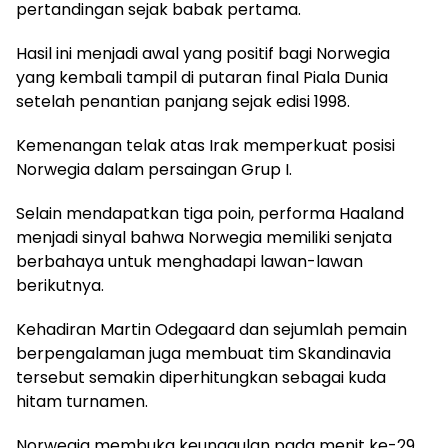
pertandingan sejak babak pertama.
Hasil ini menjadi awal yang positif bagi Norwegia
yang kembali tampil di putaran final Piala Dunia
setelah penantian panjang sejak edisi 1998.
Kemenangan telak atas Irak memperkuat posisi
Norwegia dalam persaingan Grup I.
Selain mendapatkan tiga poin, performa Haaland
menjadi sinyal bahwa Norwegia memiliki senjata
berbahaya untuk menghadapi lawan-lawan
berikutnya.
Kehadiran Martin Odegaard dan sejumlah pemain
berpengalaman juga membuat tim Skandinavia
tersebut semakin diperhitungkan sebagai kuda
hitam turnamen.
Norwegia membuka keunggulan pada menit ke-29.