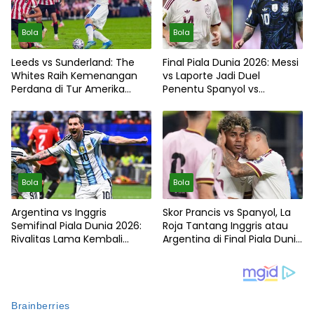
Bola
Bola
Leeds vs Sunderland: The
Final Piala Dunia 2026: Messi
Whites Raih Kemenangan
vs Laporte Jadi Duel
Perdana di Tur Amerika
Penentu Spanyol vs
Serikat
Argentina
Bola
Bola
Argentina vs Inggris
Skor Prancis vs Spanyol, La
Semifinal Piala Dunia 2026:
Roja Tantang Inggris atau
Rivalitas Lama Kembali
Argentina di Final Piala Dunia
Membara
2026