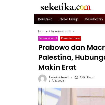
Skip
to
content
Peristiwa
Gaya Hidup
Kesehatan
Home
Internasional
Internasional
Pemerintahan
Prabowo dan Macr
Palestina, Hubung
Makin Erat
Redaksi Seketika
3 Min Read
31/05/2026