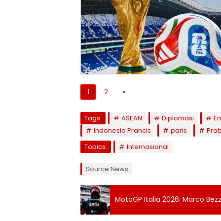
1
2
»
Tags:
ASEAN
Diplomasi
E
Indonesia Prancis
paris
Pra
Topics:
Internasional
Source News
MotoGP Italia 2026: Marco Bezz