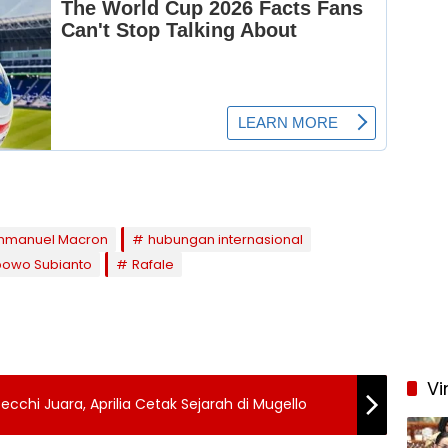
mmanuel Macron
hubungan internasional
bowo Subianto
Rafale
Vi
ecchi Juara, Aprilia Cetak Sejarah di Mugello