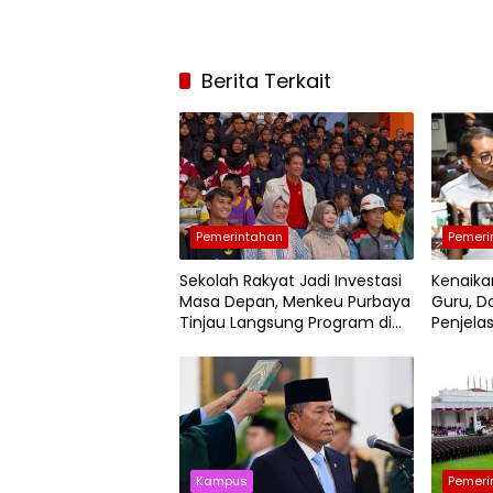
Berita Terkait
Pemerintahan
Pemeri
Sekolah Rakyat Jadi Investasi
Kenaika
Masa Depan, Menkeu Purbaya
Guru, Do
Tinjau Langsung Program di
Penjela
Surabaya
Kampus
Pemeri