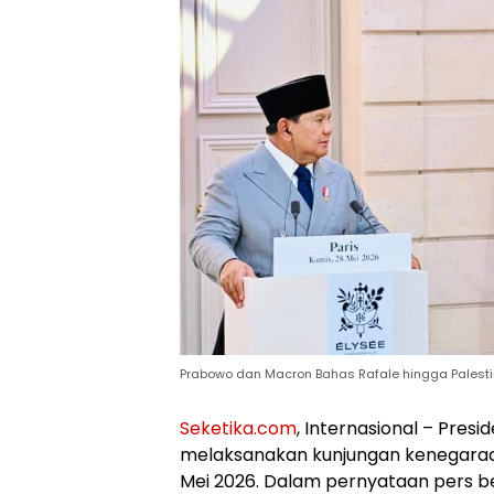
Prabowo dan Macron Bahas Rafale hingga Palestin
Seketika.com
, Internasional – Pres
melaksanakan kunjungan kenegaraan k
Mei 2026. Dalam pernyataan pers b