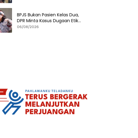
BPJS Bukan Pasien Kelas Dua,
DPR Minta Kasus Dugaan Etik
Tenaga Kesehatan Diusut
06/08/2026
Tuntas