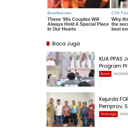
Baca Juga
KUA PPAS Ja
Program Pri
Bisnis
06/08/2
…
Kejurda FO
Pemprov, Si
Olahraga
06/
…