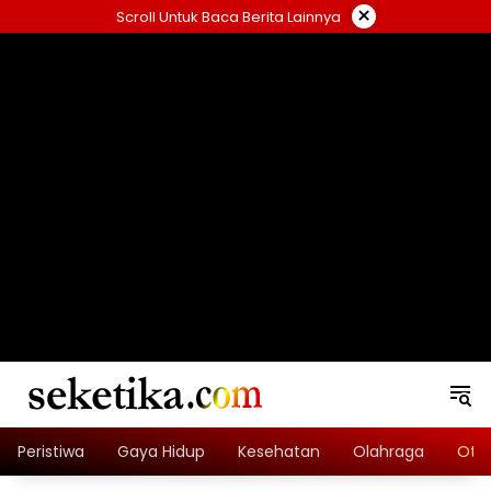
Skip
×
Scroll Untuk Baca Berita Lainnya
to
content
loading="lazy" width="325" height="300">
Peristiwa
Gaya Hidup
Kesehatan
Olahraga
Oto