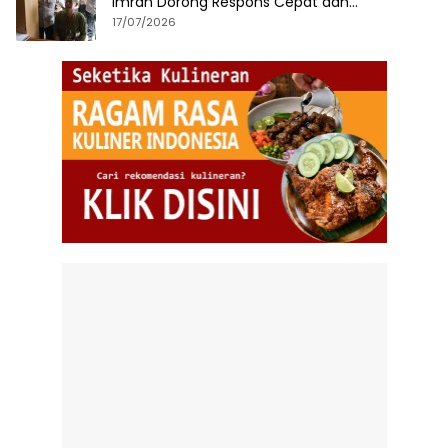
Imran Dorong Respons Cepat dan
Terintegrasi
17/07/2026