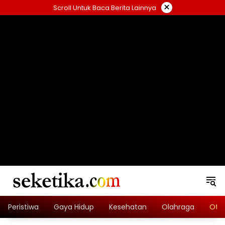
Skip
×
Scroll Untuk Baca Berita Lainnya
to
content
loading="lazy" width="325" height="300">
Peristiwa
Gaya Hidup
Kesehatan
Olahraga
Oto