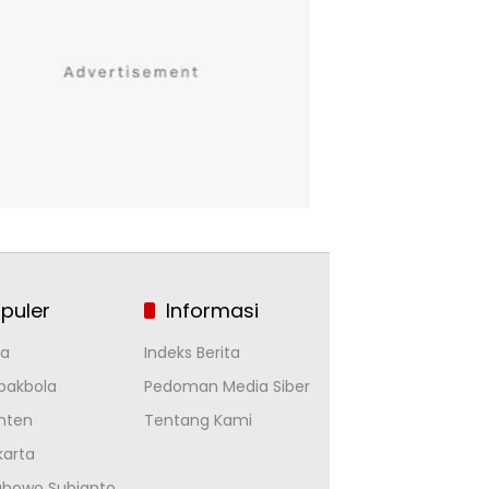
puler
Informasi
la
Indeks Berita
pakbola
Pedoman Media Siber
nten
Tentang Kami
karta
abowo Subianto