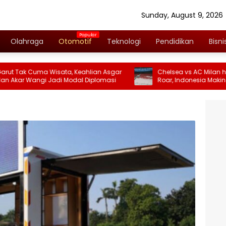
Sunday, August 9, 2026
Olahraga
Otomotif
Teknologi
Pendidikan
Bisni
ma Wisata, Keahlian Asgar
Chelsea vs AC Milan hingga Brisb
gi Jadi Modal Diplomasi
Roar, Indonesia Makin Dilirik Klub
Internasional