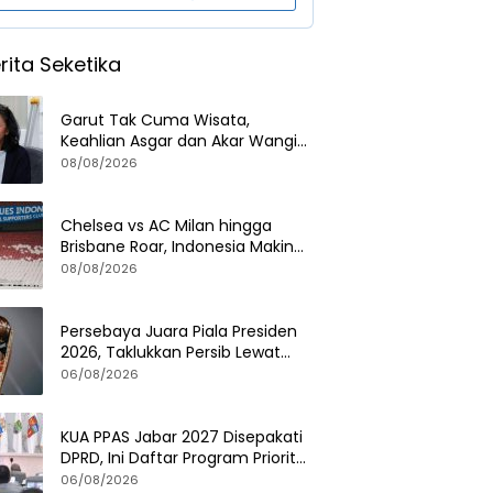
rita Seketika
Garut Tak Cuma Wisata,
Keahlian Asgar dan Akar Wangi
Jadi Modal Diplomasi
08/08/2026
Chelsea vs AC Milan hingga
Brisbane Roar, Indonesia Makin
Dilirik Klub Internasional
08/08/2026
Persebaya Juara Piala Presiden
2026, Taklukkan Persib Lewat
Adu Penalti Dramatis
06/08/2026
KUA PPAS Jabar 2027 Disepakati
DPRD, Ini Daftar Program Prioritas
Pemerintah Provinsi
06/08/2026