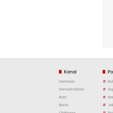
Kanal
Po
Peristiwa
Bo
Pemerintahan
Se
Bola
Ba
Bisnis
Ja
Olahraga
Pr