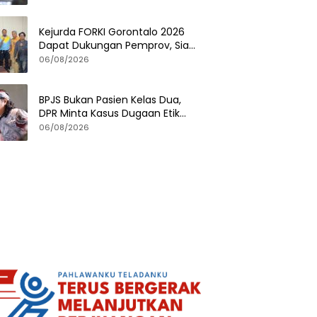
Kejurda FORKI Gorontalo 2026
Dapat Dukungan Pemprov, Siap
Cetak Atlet Karate Berprestasi
06/08/2026
BPJS Bukan Pasien Kelas Dua,
DPR Minta Kasus Dugaan Etik
Tenaga Kesehatan Diusut
06/08/2026
Tuntas