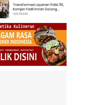
Transformasi Layanan Polisi 110,
Komjen Fadil Imran Dorong
Respons Cepat dan Terintegrasi
17/07/2026