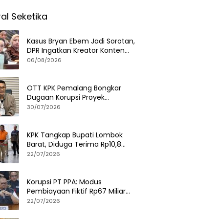
ral Seketika
Kasus Bryan Ebem Jadi Sorotan,
DPR Ingatkan Kreator Konten
Soal Privasi dan UU PDP
06/08/2026
OTT KPK Pemalang Bongkar
Dugaan Korupsi Proyek
Pemerintah, Ini Fakta
30/07/2026
Lengkapnya
KPK Tangkap Bupati Lombok
Barat, Diduga Terima Rp10,8
Miliar dan Gratifikasi Alphard
22/07/2026
hingga iPhone 17 Pro
Korupsi PT PPA: Modus
Pembiayaan Fiktif Rp67 Miliar
Terbongkar, Negara Rugi Rp38,8
22/07/2026
Miliar