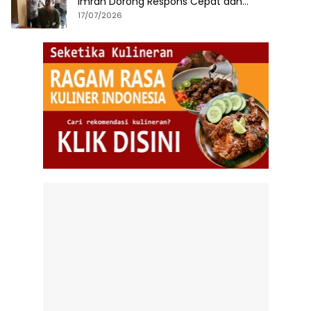
Imran Dorong Respons Cepat dan
Terintegrasi
17/07/2026