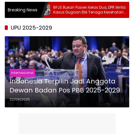
pat
BPJS Bukan Pasien Kelas Dua, DPR Minta
Ka
Breaking News
let
Kasus Dugaan Etik Tenaga Kesehatan
In
Diusut Tuntas
UU
UPU 2025-2029
Internasional
Indonesia Terpilih Jadi Anggota
Dewan Badan Pos PBB 2025-2029
22/09/2025