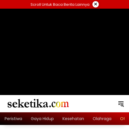
Skip
×
Scroll Untuk Baca Berita Lainnya
to
content
loading="lazy" width="325" height="300">
Peristiwa
Gaya Hidup
Kesehatan
Olahraga
Oto