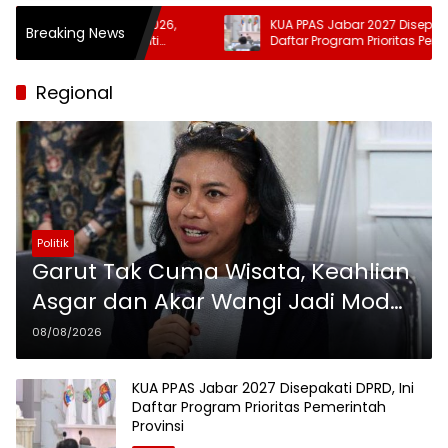
a Presiden 2026,
KUA PPAS Jabar 2027 Disepakati DPRD, Ini
Breaking News
t Adu Penalti
Daftar Program Prioritas Pemerintah
Provinsi
Regional
Politik
Garut Tak Cuma Wisata, Keahlian
Asgar dan Akar Wangi Jadi Modal
Diplomasi
08/08/2026
KUA PPAS Jabar 2027 Disepakati DPRD, Ini
Daftar Program Prioritas Pemerintah
Provinsi