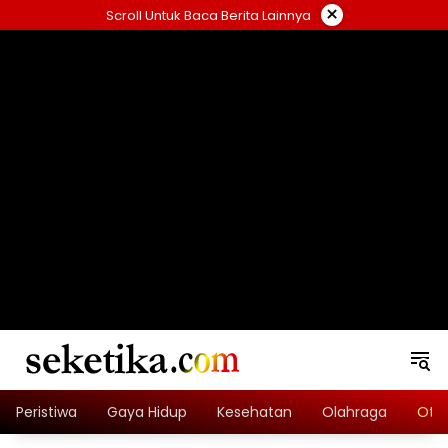
Skip
×
Scroll Untuk Baca Berita Lainnya
to
content
loading="lazy" width="325" height="300">
Peristiwa
Gaya Hidup
Kesehatan
Olahraga
Oto