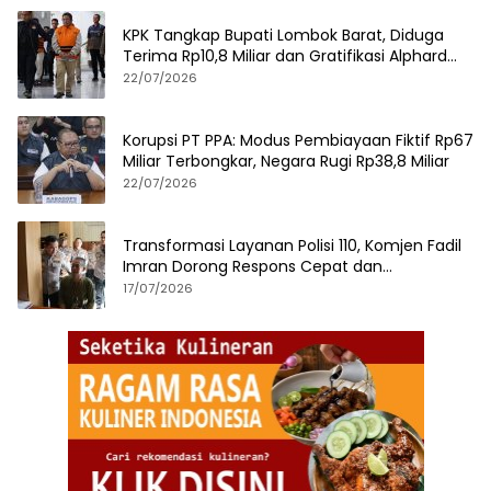
KPK Tangkap Bupati Lombok Barat, Diduga
Terima Rp10,8 Miliar dan Gratifikasi Alphard
hingga iPhone 17 Pro
22/07/2026
Korupsi PT PPA: Modus Pembiayaan Fiktif Rp67
Miliar Terbongkar, Negara Rugi Rp38,8 Miliar
22/07/2026
Transformasi Layanan Polisi 110, Komjen Fadil
Imran Dorong Respons Cepat dan
Terintegrasi
17/07/2026