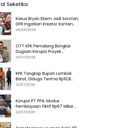
ral Seketika
Kasus Bryan Ebem Jadi Sorotan,
DPR Ingatkan Kreator Konten
Soal Privasi dan UU PDP
06/08/2026
OTT KPK Pemalang Bongkar
Dugaan Korupsi Proyek
Pemerintah, Ini Fakta
30/07/2026
Lengkapnya
KPK Tangkap Bupati Lombok
Barat, Diduga Terima Rp10,8
Miliar dan Gratifikasi Alphard
22/07/2026
hingga iPhone 17 Pro
Korupsi PT PPA: Modus
Pembiayaan Fiktif Rp67 Miliar
Terbongkar, Negara Rugi Rp38,8
22/07/2026
Miliar