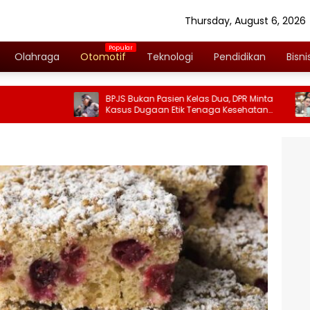
Thursday, August 6, 2026
Olahraga
Otomotif
Teknologi
Pendidikan
Bisni
BPJS Bukan Pasien Kelas Dua, DPR Minta
Kasus Br
Kasus Dugaan Etik Tenaga Kesehatan
Ingatkan
Diusut Tuntas
UU PDP