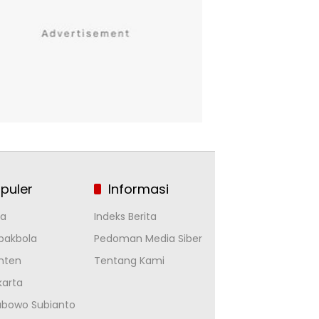
puler
Informasi
la
Indeks Berita
pakbola
Pedoman Media Siber
nten
Tentang Kami
karta
abowo Subianto