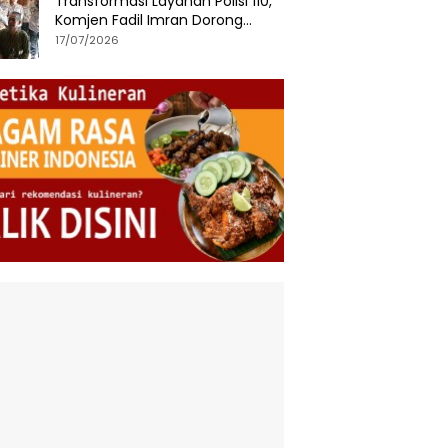
Transformasi Layanan Polisi 110,
Komjen Fadil Imran Dorong
Respons Cepat dan Terintegrasi
17/07/2026