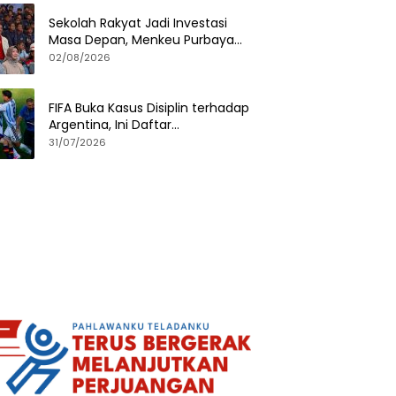
Sekolah Rakyat Jadi Investasi
Masa Depan, Menkeu Purbaya
Tinjau Langsung Program di
02/08/2026
Surabaya
FIFA Buka Kasus Disiplin terhadap
Argentina, Ini Daftar
Pelanggaran yang Diselidiki
31/07/2026