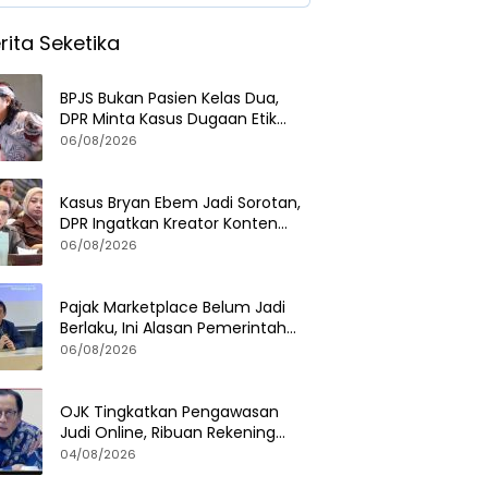
rita Seketika
BPJS Bukan Pasien Kelas Dua,
DPR Minta Kasus Dugaan Etik
Tenaga Kesehatan Diusut
06/08/2026
Tuntas
Kasus Bryan Ebem Jadi Sorotan,
DPR Ingatkan Kreator Konten
Soal Privasi dan UU PDP
06/08/2026
Pajak Marketplace Belum Jadi
Berlaku, Ini Alasan Pemerintah
Menundanya
06/08/2026
OJK Tingkatkan Pengawasan
Judi Online, Ribuan Rekening
Terindikasi Segera Diblokir
04/08/2026