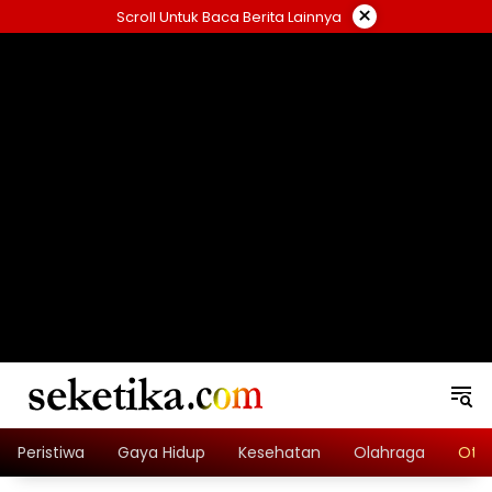
Skip
×
Scroll Untuk Baca Berita Lainnya
to
content
loading="lazy" width="325" height="300">
Peristiwa
Gaya Hidup
Kesehatan
Olahraga
Oto