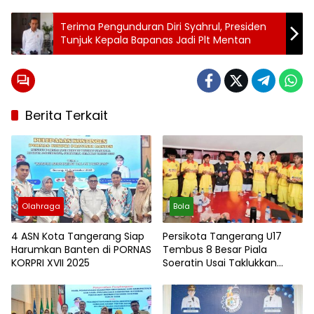
Terima Pengunduran Diri Syahrul, Presiden
Tunjuk Kepala Bapanas Jadi Plt Mentan
Berita Terkait
Olahraga
Bola
4 ASN Kota Tangerang Siap
Persikota Tangerang U17
Harumkan Banten di PORNAS
Tembus 8 Besar Piala
KORPRI XVII 2025
Soeratin Usai Taklukkan
Aditama Bahari 2-0