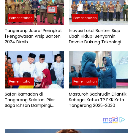
Pemerintahan
Pemerintahan
Tangerang Juara! Peringkat
Inovasi Lokal Banten Siap
1 Pengawasan Arsip Banten
Ubah Hidup! Benyamin
2024 Diraih
Davnie Dukung Teknologi
Tepat Guna
Pemerintahan
Pemerintahan
Safari Ramadan di
Masturoh Sachrudin Dilantik
Tangerang Selatan: Pilar
Sebagai Ketua TP PKK Kota
Saga Ichsan Dampingi
Tangerang 2025-2030
Wagub Banten A. Dimyati
Natakusumah