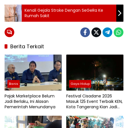
Kenali Gejala Stroke Dengan SeGeRa Ke
Rumah Sakit
Berita Terkait
Bisnis
Gaya Hidup
Pajak Marketplace Belum
Festival Cisadane 2026
Jadi Berlaku, Ini Alasan
Masuk 125 Event Terbaik KEN,
Pemerintah Menundanya
Kota Tangerang Kian Jadi
Magnet Wisata