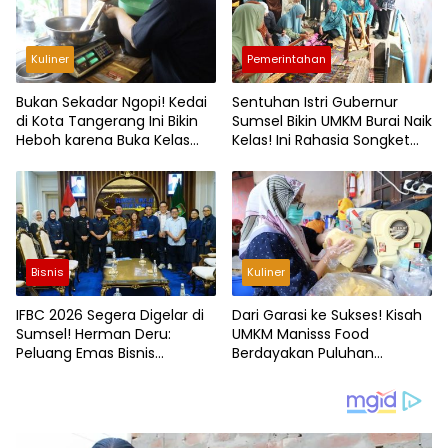
Kuliner
Pemerintahan
Bukan Sekadar Ngopi! Kedai
Sentuhan Istri Gubernur
di Kota Tangerang Ini Bikin
Sumsel Bikin UMKM Burai Naik
Heboh karena Buka Kelas
Kelas! Ini Rahasia Songket
Kopi Gratis, Ini Faktanya
Tetap Bernilai Tinggi
Bisnis
Kuliner
IFBC 2026 Segera Digelar di
Dari Garasi ke Sukses! Kisah
Sumsel! Herman Deru:
UMKM Manisss Food
Peluang Emas Bisnis
Berdayakan Puluhan
Franchise Terbuka Lebar
Tunarungu di Tengah
Pandemi