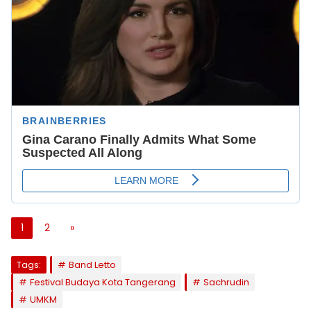
1
2
»
Tags:
Band Letto
Festival Budaya Kota Tangerang
Sachrudin
UMKM