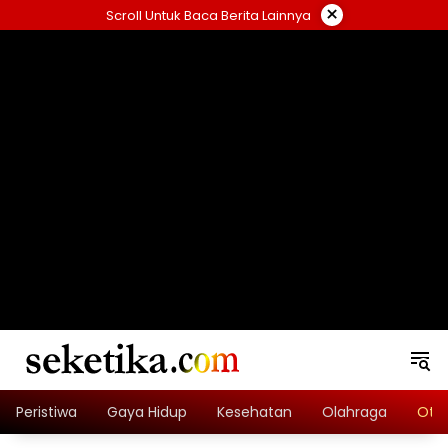
Skip
×
Scroll Untuk Baca Berita Lainnya
to
content
loading="lazy" width="325" height="300">
Peristiwa
Gaya Hidup
Kesehatan
Olahraga
Oto