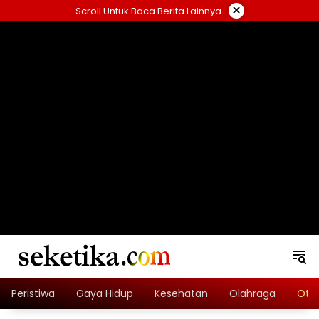
Skip
×
Scroll Untuk Baca Berita Lainnya
to
content
loading="lazy" width="325" height="300">
Peristiwa
Gaya Hidup
Kesehatan
Olahraga
Oto