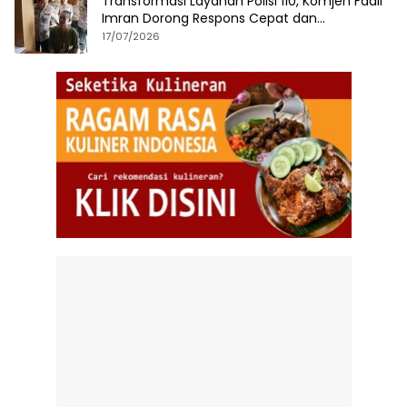
Transformasi Layanan Polisi 110, Komjen Fadil
Imran Dorong Respons Cepat dan
Terintegrasi
17/07/2026