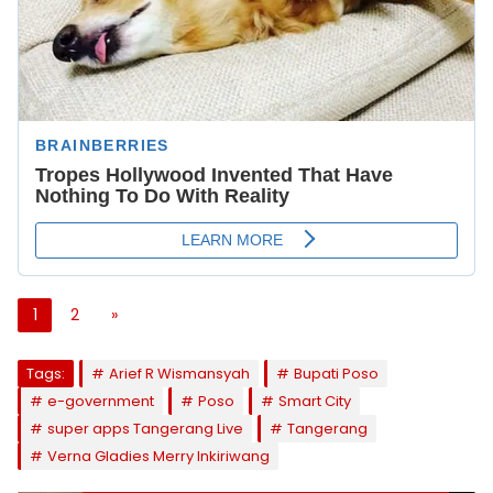
1
2
»
Tags:
Arief R Wismansyah
Bupati Poso
e-government
Poso
Smart City
super apps Tangerang Live
Tangerang
Verna Gladies Merry Inkiriwang