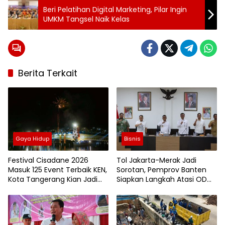
Beri Pelatihan Digital Marketing, Pilar Ingin
UMKM Tangsel Naik Kelas
Berita Terkait
Gaya Hidup
Bisnis
Festival Cisadane 2026
Tol Jakarta-Merak Jadi
Masuk 125 Event Terbaik KEN,
Sorotan, Pemprov Banten
Kota Tangerang Kian Jadi
Siapkan Langkah Atasi ODOL
Magnet Wisata
dan Parkir Liar