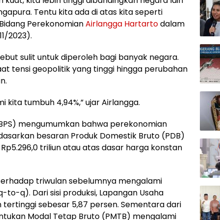
kuat, kita lebih tinggi dibandingkan negara lain
apura. Tentu kita ada di atas kita seperti
r Bidang Perekonomian
Airlangga Hartarto
dalam
11/2023).
sebut sulit untuk diperoleh bagi banyak negara.
at tensi geopolitik yang tinggi hingga perubahan
n.
kita tumbuh 4,94%,” ujar Airlangga.
BPS) mengumumkan bahwa perekonomian
erdasarkan besaran Produk Domestik Bruto (PDB)
p5.296,0 triliun atau atas dasar harga konstan
3 terhadap triwulan sebelumnya mengalami
to-q). Dari sisi produksi, Lapangan Usaha
tertinggi sebesar 5,87 persen. Sementara dari
ntukan Modal Tetap Bruto (PMTB) mengalami