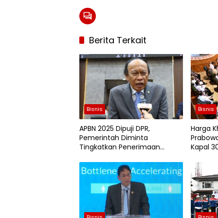
Berita Terkait
Bisnis
Bisnis
APBN 2025 Dipuji DPR,
Harga K
Pemerintah Diminta
Prabowo
Tingkatkan Penerimaan
Kapal 3
Negara demi Kejar
Pertumbuhan Ekonomi
Bisnis
Bisnis