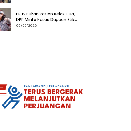
BPJS Bukan Pasien Kelas Dua,
DPR Minta Kasus Dugaan Etik
Tenaga Kesehatan Diusut
06/08/2026
Tuntas