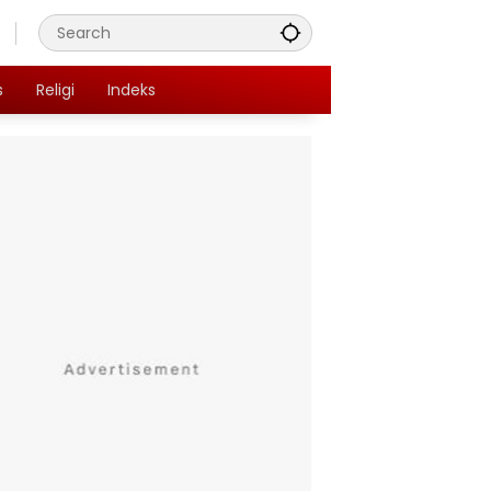
s
Religi
Indeks