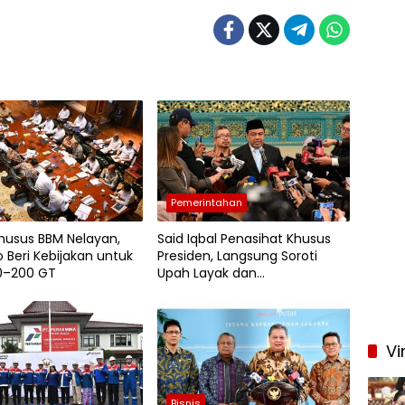
Pemerintahan
husus BBM Nelayan,
Said Iqbal Penasihat Khusus
 Beri Kebijakan untuk
Presiden, Langsung Soroti
0–200 GT
Upah Layak dan
Kesejahteraan Buruh
Vi
Bisnis