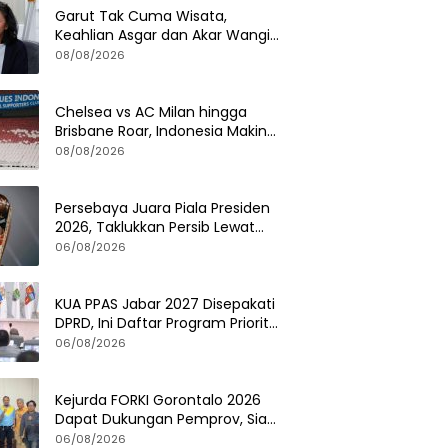
Garut Tak Cuma Wisata,
Keahlian Asgar dan Akar Wangi
Jadi Modal Diplomasi
08/08/2026
Chelsea vs AC Milan hingga
Brisbane Roar, Indonesia Makin
Dilirik Klub Internasional
08/08/2026
Persebaya Juara Piala Presiden
2026, Taklukkan Persib Lewat
Adu Penalti Dramatis
06/08/2026
KUA PPAS Jabar 2027 Disepakati
DPRD, Ini Daftar Program Prioritas
Pemerintah Provinsi
06/08/2026
Kejurda FORKI Gorontalo 2026
Dapat Dukungan Pemprov, Siap
Cetak Atlet Karate Berprestasi
06/08/2026