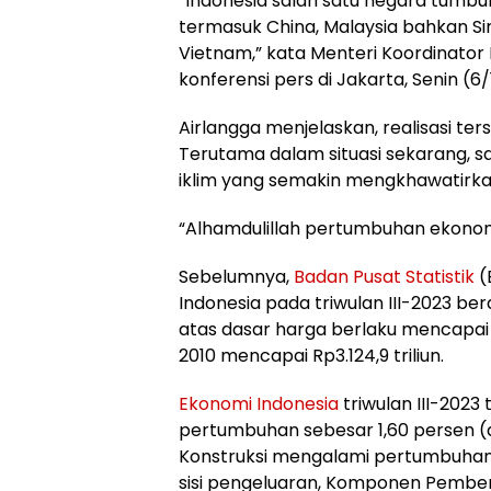
“Indonesia salah satu negara tumbuh 
termasuk China, Malaysia bahkan Sing
Vietnam,” kata Menteri Koordinato
konferensi pers di Jakarta, Senin (6/
Airlangga menjelaskan, realisasi ter
Terutama dalam situasi sekarang, sa
iklim yang semakin mengkhawatirka
“Alhamdulillah pertumbuhan ekonomi 
Sebelumnya,
Badan Pusat Statistik
(
Indonesia pada triwulan III-2023 b
atas dasar harga berlaku mencapai R
2010 mencapai Rp3.124,9 triliun.
Ekonomi Indonesia
triwulan III-202
pertumbuhan sebesar 1,60 persen (q-
Konstruksi mengalami pertumbuhan 
sisi pengeluaran, Komponen Pembe