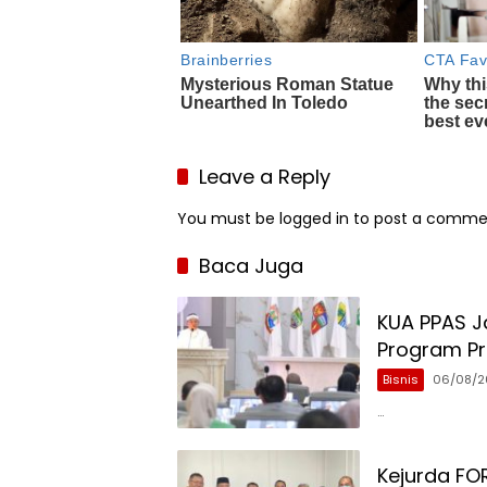
Leave a Reply
You must be
logged in
to post a comme
Baca Juga
KUA PPAS Ja
Program Pri
Bisnis
06/08/2
…
Kejurda FO