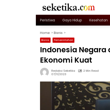
Skip
to
content
Peristiwa
Gaya Hidup
Kesehatan
Home
Bisnis
Bisnis
Pemerintahan
Indonesia Negara
Ekonomi Kuat
Redaksi Seketika
2 Min Read
07/11/2023