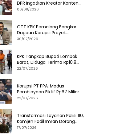
DPR Ingatkan Kreator Konten
Soal Privasi dan UU PDP
06/08/2026
OTT KPK Pemalang Bongkar
Dugaan Korupsi Proyek
Pemerintah, Ini Fakta
30/07/2026
Lengkapnya
KPK Tangkap Bupati Lombok
Barat, Diduga Terima Rp10,8
Miliar dan Gratifikasi Alphard
22/07/2026
hingga iPhone 17 Pro
Korupsi PT PPA: Modus
Pembiayaan Fiktif Rp67 Miliar
Terbongkar, Negara Rugi Rp38,8
22/07/2026
Miliar
Transformasi Layanan Polisi 110,
Komjen Fadil Imran Dorong
Respons Cepat dan Terintegrasi
17/07/2026