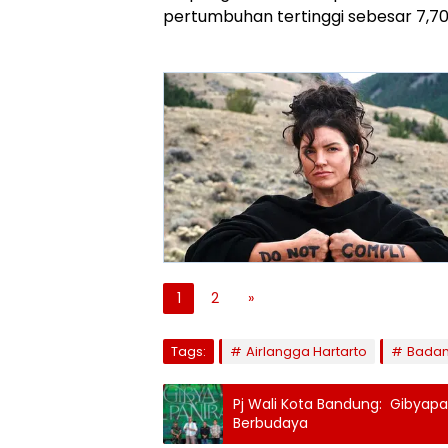
pertumbuhan tertinggi sebesar 7,70
1
2
»
Tags:
Airlangga Hartarto
Badan 
Pj Wali Kota Bandung: Gibyapa
Berbudaya