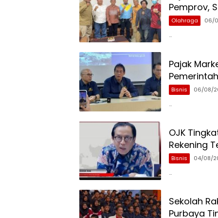
Pemprov, Si
Olahraga
06/
…
Pajak Marke
Pemerinta
Bisnis
06/08/2
…
OJK Tingka
Rekening Te
Bisnis
04/08/2
…
Sekolah Ra
Purbaya Ti