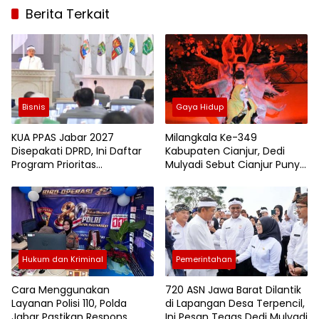
Berita Terkait
Bisnis
Gaya Hidup
KUA PPAS Jabar 2027
Milangkala Ke-349
Disepakati DPRD, Ini Daftar
Kabupaten Cianjur, Dedi
Program Prioritas
Mulyadi Sebut Cianjur Punya
Pemerintah Provinsi
Potensi Besar, Ini Agenda
Pembangunan yang
Disiapkan
Hukum dan Kriminal
Pemerintahan
Cara Menggunakan
720 ASN Jawa Barat Dilantik
Layanan Polisi 110, Polda
di Lapangan Desa Terpencil,
Jabar Pastikan Respons
Ini Pesan Tegas Dedi Mulyadi