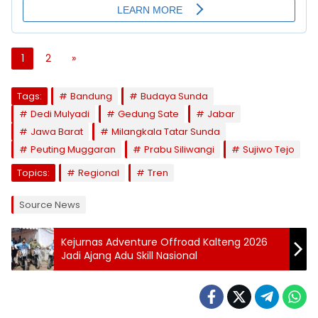
1
2
»
Tags:
Bandung
Budaya Sunda
Dedi Mulyadi
Gedung Sate
Jabar
Jawa Barat
Milangkala Tatar Sunda
Peuting Muggaran
Prabu Siliwangi
Sujiwo Tejo
Topics:
Regional
Tren
Source News
Kejurnas Adventure Offroad Kalteng 2026
Jadi Ajang Adu Skill Nasional