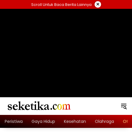
Skip
×
Scroll Untuk Baca Berita Lainnya
to
content
loading="lazy" width="325" height="300">
Peristiwa
Gaya Hidup
Kesehatan
Olahraga
Oto