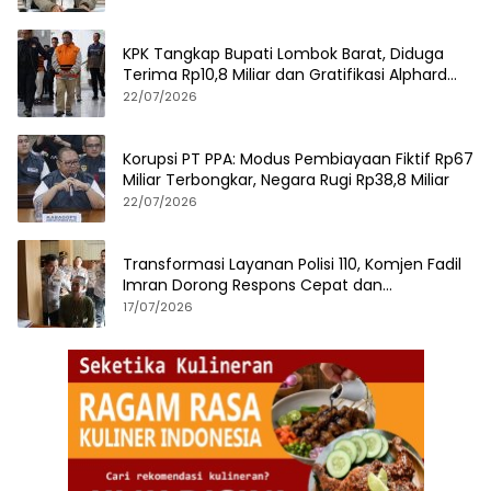
KPK Tangkap Bupati Lombok Barat, Diduga
Terima Rp10,8 Miliar dan Gratifikasi Alphard
hingga iPhone 17 Pro
22/07/2026
Korupsi PT PPA: Modus Pembiayaan Fiktif Rp67
Miliar Terbongkar, Negara Rugi Rp38,8 Miliar
22/07/2026
Transformasi Layanan Polisi 110, Komjen Fadil
Imran Dorong Respons Cepat dan
Terintegrasi
17/07/2026