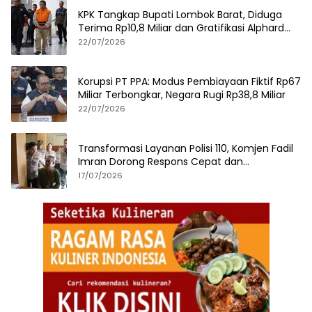
KPK Tangkap Bupati Lombok Barat, Diduga
Terima Rp10,8 Miliar dan Gratifikasi Alphard
hingga iPhone 17 Pro
22/07/2026
Korupsi PT PPA: Modus Pembiayaan Fiktif Rp67
Miliar Terbongkar, Negara Rugi Rp38,8 Miliar
22/07/2026
Transformasi Layanan Polisi 110, Komjen Fadil
Imran Dorong Respons Cepat dan
Terintegrasi
17/07/2026