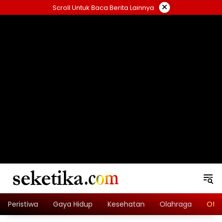
Skip
×
Scroll Untuk Baca Berita Lainnya
to
content
loading="lazy" width="325" height="300">
Peristiwa
Gaya Hidup
Kesehatan
Olahraga
Oto