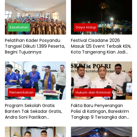
Kesehatan
Gaya Hidup
Pelatihan Kader Posyandu
Festival Cisadane 2026
Tangsel Diikuti 1.389 Peserta,
Masuk 125 Event Terbaik KEN,
Begini Tujuannya
Kota Tangerang Kian Jadi
Magnet Wisata
Pemerintahan
Hukum dan Kriminal
Program Sekolah Gratis
Fakta Baru Penyerangan
Banten Tak Sekadar Gratis,
Polisi di Katingan, Bareskrim
Andra Soni Pastikan
Tangkap 9 Tersangka dan
Pendidikan Berkualitas
Kejar 3 DPO