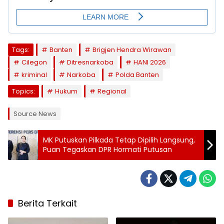
Tags:
Banten
Brigjen Hendra Wirawan
Cilegon
Ditresnarkoba
HANI 2026
kriminal
Narkoba
Polda Banten
Topics:
Hukum
Regional
Source News
MK Putuskan Pilkada Tetap Dipilih Langsung,
Puan Tegaskan DPR Hormati Putusan
Berita Terkait