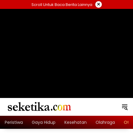
Skip
×
Scroll Untuk Baca Berita Lainnya
to
content
loading="lazy" width="325" height="300">
Peristiwa
Gaya Hidup
Kesehatan
Olahraga
Oto