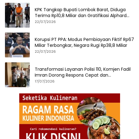
KPK Tangkap Bupati Lombok Barat, Diduga
Terima Rp10,8 Miliar dan Gratifikasi Alphard
hingga iPhone 17 Pro
22/07/2026
Korupsi PT PPA: Modus Pembiayaan Fiktif Rp67
Miliar Terbongkar, Negara Rugi Rp38,8 Miliar
22/07/2026
Transformasi Layanan Polisi 110, Komjen Fadil
Imran Dorong Respons Cepat dan
Terintegrasi
17/07/2026