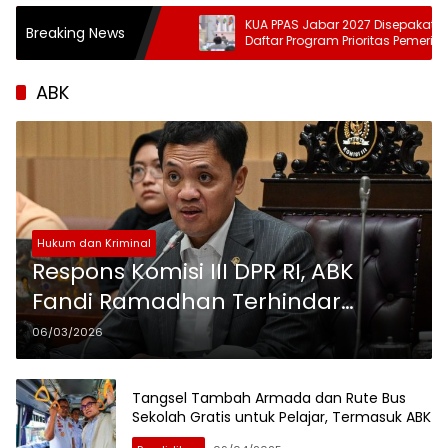
Presiden 2026,
KUA PPAS Jabar 2027 Disepakati DPRD, Ini
Breaking News
Adu Penalti
Daftar Program Prioritas Pemerintah
Provinsi
ABK
Hukum dan Kriminal
Respons Komisi III DPR RI, ABK
Fandi Ramadhan Terhindar
Hukuman Mati, Hanya 5 Tahun
06/03/2026
Penjara
Tangsel Tambah Armada dan Rute Bus
Sekolah Gratis untuk Pelajar, Termasuk ABK