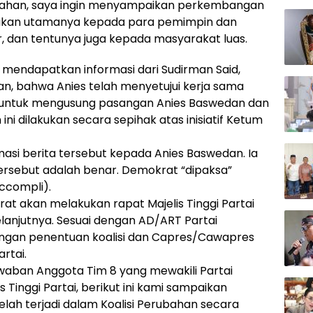
ubahan, saya ingin menyampaikan perkembangan
a tujukan utamanya kepada para pemimpin dan
r, dan tentunya juga kepada masyarakat luas.
i mendapatkan informasi dari Sudirman Said,
n, bahwa Anies telah menyetujui kerja sama
B, untuk mengusung pasangan Anies Baswedan dan
ini dilakukan secara sepihak atas inisiatif Ketum
rmasi berita tersebut kepada Anies Baswedan. Ia
ersebut adalah benar. Demokrat “dipaksa”
ccompli).
krat akan melakukan rapat Majelis Tinggi Partai
anjutnya. Sesuai dengan AD/ART Partai
ngan penentuan koalisi dan Capres/Cawapres
artai.
aban Anggota Tim 8 yang mewakili Partai
Tinggi Partai, berikut ini kami sampaikan
lah terjadi dalam Koalisi Perubahan secara