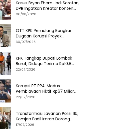
Kasus Bryan Ebem Jadi Sorotan,
DPR Ingatkan Kreator Konten
Soal Privasi dan UU PDP
06/08/2026
OTT KPK Pemalang Bongkar
Dugaan Korupsi Proyek
Pemerintah, Ini Fakta
30/07/2026
Lengkapnya
KPK Tangkap Bupati Lombok
Barat, Diduga Terima Rp10,8
Miliar dan Gratifikasi Alphard
22/07/2026
hingga iPhone 17 Pro
Korupsi PT PPA: Modus
Pembiayaan Fiktif Rp67 Miliar
Terbongkar, Negara Rugi Rp38,8
22/07/2026
Miliar
Transformasi Layanan Polisi 110,
Komjen Fadil Imran Dorong
Respons Cepat dan Terintegrasi
17/07/2026