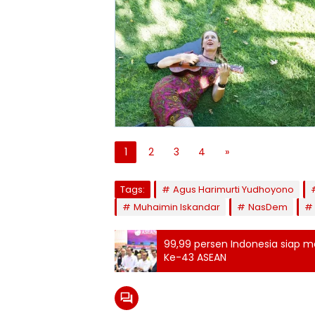
1
2
3
4
»
Tags:
Agus Harimurti Yudhoyono
Muhaimin Iskandar
NasDem
99,99 persen Indonesia siap m
Ke-43 ASEAN