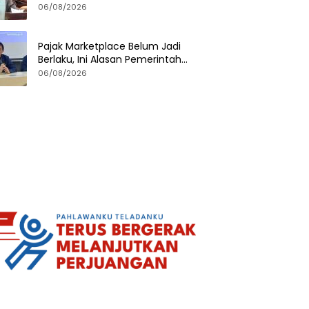
Soal Privasi dan UU PDP
06/08/2026
Pajak Marketplace Belum Jadi
Berlaku, Ini Alasan Pemerintah
Menundanya
06/08/2026