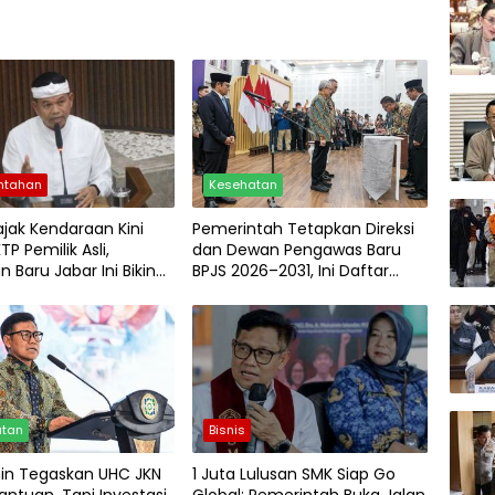
ntahan
Kesehatan
ajak Kendaraan Kini
Pemerintah Tetapkan Direksi
P Pemilik Asli,
dan Dewan Pengawas Baru
n Baru Jabar Ini Bikin
BPJS 2026–2031, Ini Daftar
Lega
Lengkapnya!
atan
Bisnis
in Tegaskan UHC JKN
1 Juta Lulusan SMK Siap Go