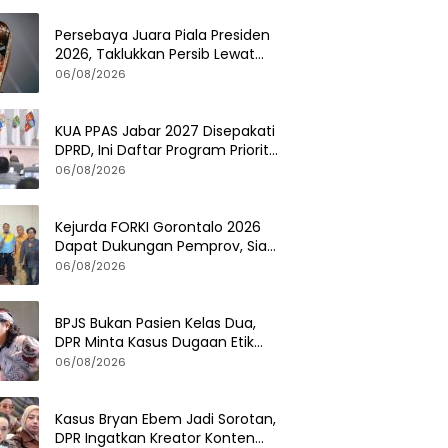
Persebaya Juara Piala Presiden
2026, Taklukkan Persib Lewat
Adu Penalti Dramatis
06/08/2026
KUA PPAS Jabar 2027 Disepakati
DPRD, Ini Daftar Program Prioritas
Pemerintah Provinsi
06/08/2026
Kejurda FORKI Gorontalo 2026
Dapat Dukungan Pemprov, Siap
Cetak Atlet Karate Berprestasi
06/08/2026
BPJS Bukan Pasien Kelas Dua,
DPR Minta Kasus Dugaan Etik
Tenaga Kesehatan Diusut
06/08/2026
Tuntas
Kasus Bryan Ebem Jadi Sorotan,
DPR Ingatkan Kreator Konten