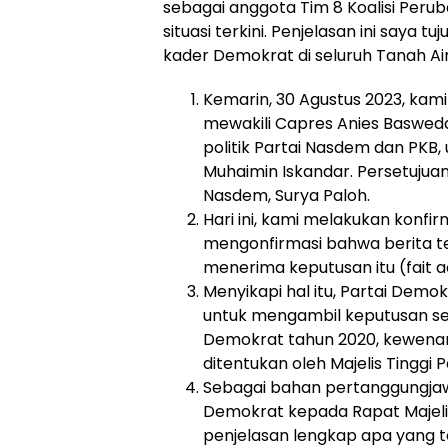
sebagai anggota Tim 8 Koalisi Per
situasi terkini. Penjelasan ini say
kader Demokrat di seluruh Tanah Ai
Kemarin, 30 Agustus 2023, kam
mewakili Capres Anies Basweda
politik Partai Nasdem dan PK
Muhaimin Iskandar. Persetujuan 
Nasdem, Surya Paloh.
Hari ini, kami melakukan konfi
mengonfirmasi bahwa berita t
menerima keputusan itu (fait a
Menyikapi hal itu, Partai Demo
untuk mengambil keputusan sel
Demokrat tahun 2020, kewena
ditentukan oleh Majelis Tinggi P
Sebagai bahan pertanggungjaw
Demokrat kepada Rapat Majelis 
penjelasan lengkap apa yang te