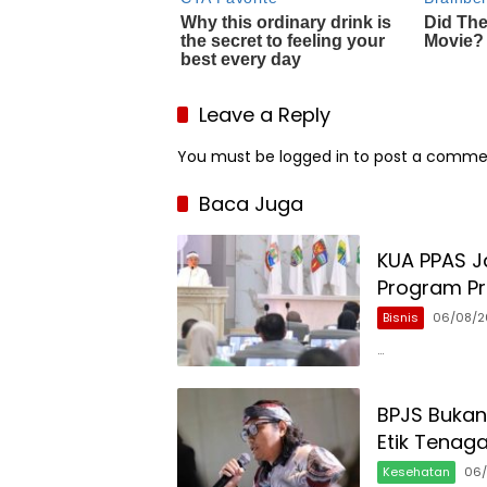
Leave a Reply
You must be
logged in
to post a comme
Baca Juga
KUA PPAS Ja
Program Pri
Bisnis
06/08/2
…
BPJS Bukan
Etik Tenag
Kesehatan
06