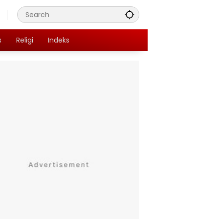
s
Religi
Indeks