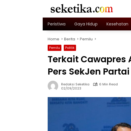
Skip
to
content
Peristiwa
Gaya Hidup
Kesehatan
Home
Berita
Pemilu
Pemilu
Politik
Terkait Cawapres A
Pers SekJen Parta
Redaksi Seketika
6 Min Read
02/09/2023