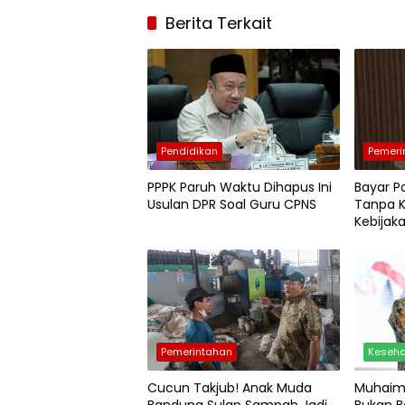
Berita Terkait
Pendidikan
Pemeri
PPPK Paruh Waktu Dihapus Ini
Bayar P
Usulan DPR Soal Guru CPNS
Tanpa KT
Kebijaka
Warga 
Pemerintahan
Keseh
Cucun Takjub! Anak Muda
Muhaim