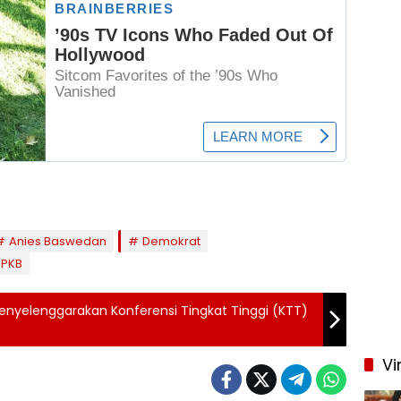
Anies Baswedan
Demokrat
PKB
enyelenggarakan Konferensi Tingkat Tinggi (KTT)
Vi