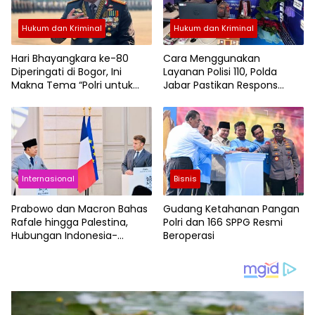
Hukum dan Kriminal
Hukum dan Kriminal
Hari Bhayangkara ke-80
Cara Menggunakan
Diperingati di Bogor, Ini
Layanan Polisi 110, Polda
Makna Tema “Polri untuk
Jabar Pastikan Respons
Masyarakat”
Cepat dan Profesional
Internasional
Bisnis
Prabowo dan Macron Bahas
Gudang Ketahanan Pangan
Rafale hingga Palestina,
Polri dan 166 SPPG Resmi
Hubungan Indonesia-
Beroperasi
Prancis Makin Erat