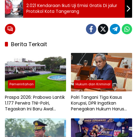
2.021 Kendaraan Ikuti Uji Emisi Gratis Di jalur
Protokol Kota Tangerang
Berita Terkait
Pemerintahan
Hukum dan Kriminal
Praspa 2026: Prabowo Lantik
Polri Tangani Tiga Kasus
1.177 Perwira TNI-Polri,
Korupsi, DPR Ingatkan
Tegaskan Ini Baru Awal
Penegakan Hukum Harus
Pengabdian
Profesional