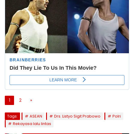
1
2
»
Tags:
ASEAN
Drs. Listyo Sigit Prabowo
Polri
Rekayasa lalu lintas