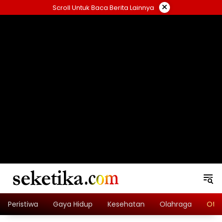
Skip
×
Scroll Untuk Baca Berita Lainnya
to
content
loading="lazy" width="325" height="300">
Peristiwa
Gaya Hidup
Kesehatan
Olahraga
Oto