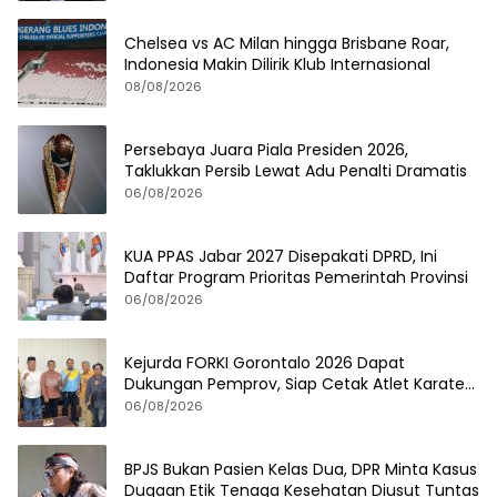
Chelsea vs AC Milan hingga Brisbane Roar,
Indonesia Makin Dilirik Klub Internasional
08/08/2026
Persebaya Juara Piala Presiden 2026,
Taklukkan Persib Lewat Adu Penalti Dramatis
06/08/2026
KUA PPAS Jabar 2027 Disepakati DPRD, Ini
Daftar Program Prioritas Pemerintah Provinsi
06/08/2026
Kejurda FORKI Gorontalo 2026 Dapat
Dukungan Pemprov, Siap Cetak Atlet Karate
Berprestasi
06/08/2026
BPJS Bukan Pasien Kelas Dua, DPR Minta Kasus
Dugaan Etik Tenaga Kesehatan Diusut Tuntas