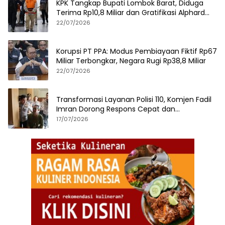
KPK Tangkap Bupati Lombok Barat, Diduga
Terima Rp10,8 Miliar dan Gratifikasi Alphard
hingga iPhone 17 Pro
22/07/2026
Korupsi PT PPA: Modus Pembiayaan Fiktif Rp67
Miliar Terbongkar, Negara Rugi Rp38,8 Miliar
22/07/2026
Transformasi Layanan Polisi 110, Komjen Fadil
Imran Dorong Respons Cepat dan
Terintegrasi
17/07/2026