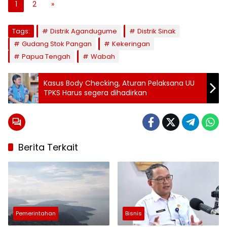
1
2
»
Tags:
Distrik Agandugume
Distrik Sinak
Gudang Stok Pangan
Kekeringan
Papua Tengah
Wabah
Kasus Body Checking, Aturan Pelaksana UU
TPKS Harus segera dihadirkan
Berita Terkait
Pemerintahan
Bisnis