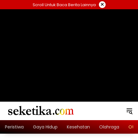
Skip
×
Scroll Untuk Baca Berita Lainnya
to
content
loading="lazy" width="325" height="300">
Peristiwa
Gaya Hidup
Kesehatan
Olahraga
Oto