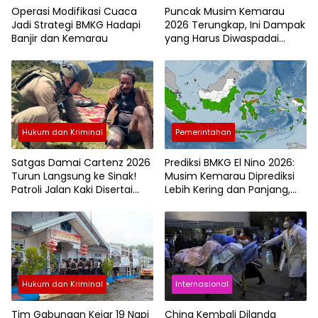
Operasi Modifikasi Cuaca
Puncak Musim Kemarau
Jadi Strategi BMKG Hadapi
2026 Terungkap, Ini Dampak
Banjir dan Kemarau
yang Harus Diwaspadai
Masyarakat
Hukum dan Kriminal
Pemerintahan
Satgas Damai Cartenz 2026
Prediksi BMKG El Nino 2026:
Turun Langsung ke Sinak!
Musim Kemarau Diprediksi
Patroli Jalan Kaki Disertai
Lebih Kering dan Panjang,
Layanan Kesehatan Bikin
Wilayah Ini Sudah
Warga Puncak Papua
Terdampak
Terharu
Hukum dan Kriminal
Internasional
Tim Gabungan Kejar 19 Napi
China Kembali Dilanda