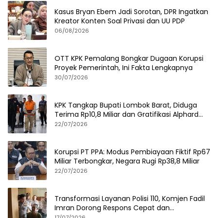
Kasus Bryan Ebem Jadi Sorotan, DPR Ingatkan
Kreator Konten Soal Privasi dan UU PDP
06/08/2026
OTT KPK Pemalang Bongkar Dugaan Korupsi
Proyek Pemerintah, Ini Fakta Lengkapnya
30/07/2026
KPK Tangkap Bupati Lombok Barat, Diduga
Terima Rp10,8 Miliar dan Gratifikasi Alphard
hingga iPhone 17 Pro
22/07/2026
Korupsi PT PPA: Modus Pembiayaan Fiktif Rp67
Miliar Terbongkar, Negara Rugi Rp38,8 Miliar
22/07/2026
Transformasi Layanan Polisi 110, Komjen Fadil
Imran Dorong Respons Cepat dan
Terintegrasi
17/07/2026