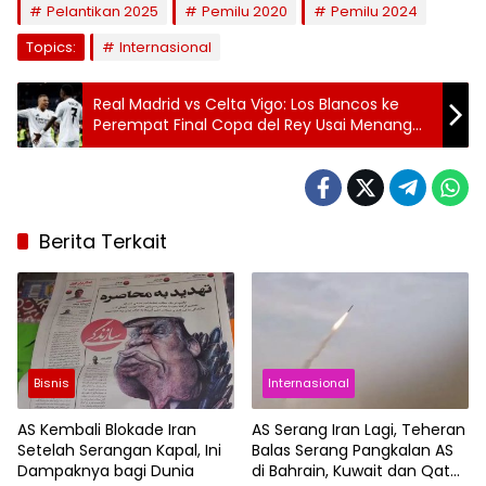
Pelantikan 2025
Pemilu 2020
Pemilu 2024
Topics:
Internasional
Real Madrid vs Celta Vigo: Los Blancos ke
Perempat Final Copa del Rey Usai Menang
Dramatis di Injury Time
Berita Terkait
Bisnis
Internasional
AS Kembali Blokade Iran
AS Serang Iran Lagi, Teheran
Setelah Serangan Kapal, Ini
Balas Serang Pangkalan AS
Dampaknya bagi Dunia
di Bahrain, Kuwait dan Qatar,