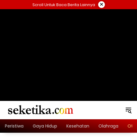
Skip
×
Scroll Untuk Baca Berita Lainnya
to
content
loading="lazy" width="325" height="300">
Peristiwa
Gaya Hidup
Kesehatan
Olahraga
Oto