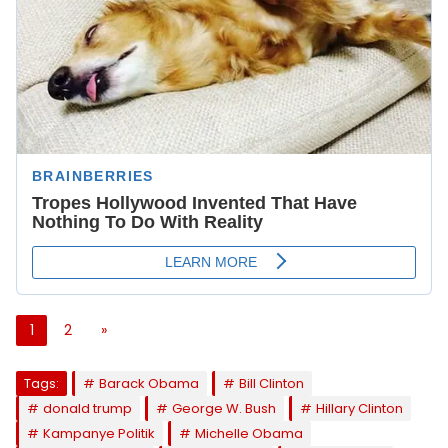
1
2
»
Tags:
Barack Obama
Bill Clinton
donald trump
George W. Bush
Hillary Clinton
Kampanye Politik
Michelle Obama