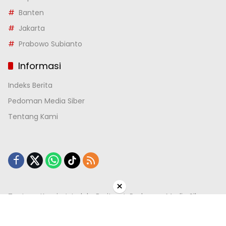
Banten
Jakarta
Prabowo Subianto
Informasi
Indeks Berita
Pedoman Media Siber
Tentang Kami
×
Tentang Kami
Indeks Berita
Pedoman Media Siber
Copyright @ 2013 seketika.com All right reserved