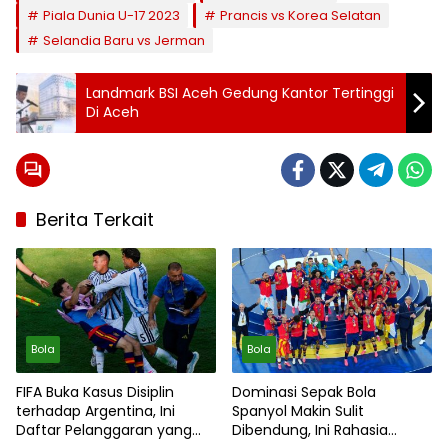
Piala Dunia U-17 2023
Prancis vs Korea Selatan
Selandia Baru vs Jerman
Landmark BSI Aceh Gedung Kantor Tertinggi
Di Aceh
Berita Terkait
Bola
Bola
FIFA Buka Kasus Disiplin
Dominasi Sepak Bola
terhadap Argentina, Ini
Spanyol Makin Sulit
Daftar Pelanggaran yang
Dibendung, Ini Rahasia