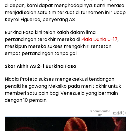
di depan, kami dapat menghadapinya. Kami merasa
menjadi salah satu tim terkuat di turnamen ini.” Ucap
Keyrol Figueroa, penyerang AS
Burkina Faso kini telah kalah dalam lima
pertandingan terakhir mereka di
Piala Dunia U-17
,
meskipun mereka sukses mengakhiri rentetan
empat pertandingan tanpa gol.
Skor Akhir AS 2-1 Burkina Faso
Nicola Profeta sukses mengeksekusi tendangan
penalti ke gawang Meksiko pada menit akhir untuk
memberi satu poin bagi Venezuela yang bermain
dengan 10 pemain.