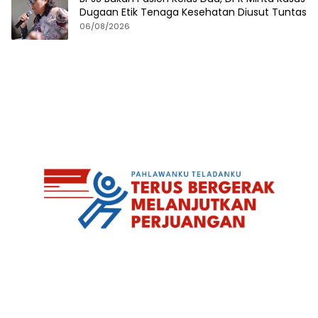
Dugaan Etik Tenaga Kesehatan Diusut Tuntas
06/08/2026