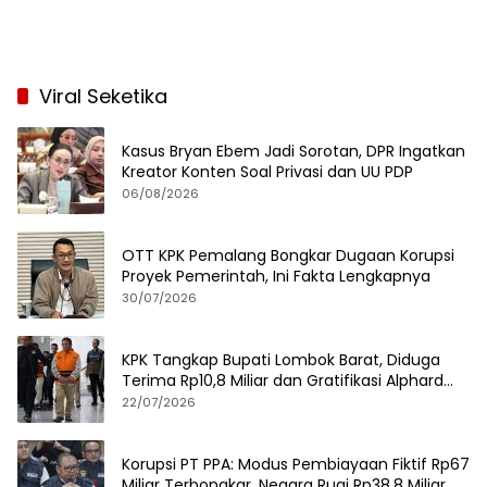
Viral Seketika
Kasus Bryan Ebem Jadi Sorotan, DPR Ingatkan
Kreator Konten Soal Privasi dan UU PDP
06/08/2026
OTT KPK Pemalang Bongkar Dugaan Korupsi
Proyek Pemerintah, Ini Fakta Lengkapnya
30/07/2026
KPK Tangkap Bupati Lombok Barat, Diduga
Terima Rp10,8 Miliar dan Gratifikasi Alphard
hingga iPhone 17 Pro
22/07/2026
Korupsi PT PPA: Modus Pembiayaan Fiktif Rp67
Miliar Terbongkar, Negara Rugi Rp38,8 Miliar