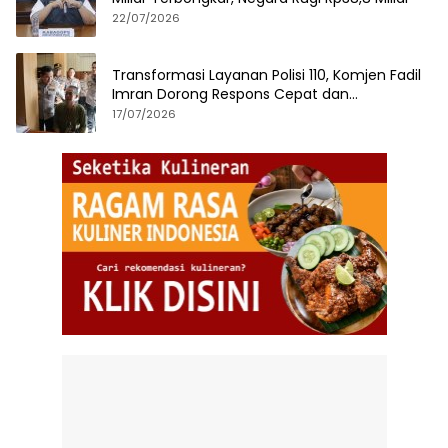
22/07/2026
Transformasi Layanan Polisi 110, Komjen Fadil
Imran Dorong Respons Cepat dan
Terintegrasi
17/07/2026