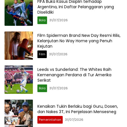
FIFA Buka Kasus Disiplin terhadap
Argentina, Ini Daftar Pelanggaran yang
Diselidiki
Bola
31/07/2026
Film Spiderman Brand New Day Resmi Rilis,
Kelanjutan No Way Home yang Penuh
Kejutan
Film
31/07/2026
Leeds vs Sunderland: The Whites Raih
Kemenangan Perdana di Tur Amerika
Serikat
Bola
31/07/2026
Kenaikan Tukin Berlaku bagi Guru, Dosen,
dan Nakes 3T, Ini Penjelasan Mensesneg
Pemerintahan
31/07/2026