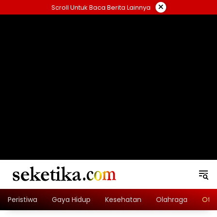
Skip
×
Scroll Untuk Baca Berita Lainnya
to
content
loading="lazy" width="325" height="300">
Peristiwa
Gaya Hidup
Kesehatan
Olahraga
Oto