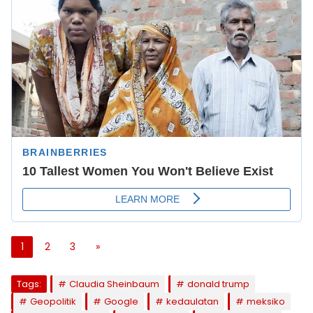
1
2
3
»
Tags:
Claudia Sheinbaum
donald trump
Geopolitik
Google
kedaulatan
meksiko