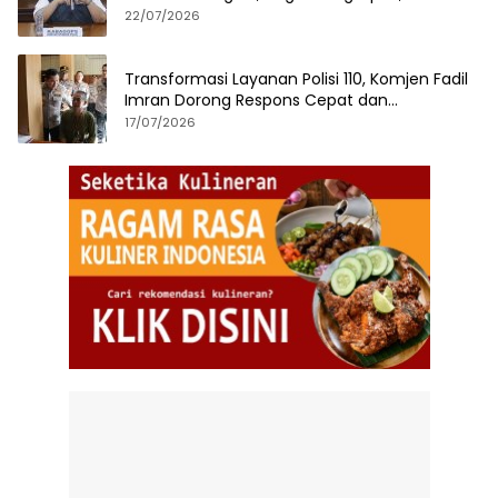
22/07/2026
Transformasi Layanan Polisi 110, Komjen Fadil
Imran Dorong Respons Cepat dan
Terintegrasi
17/07/2026