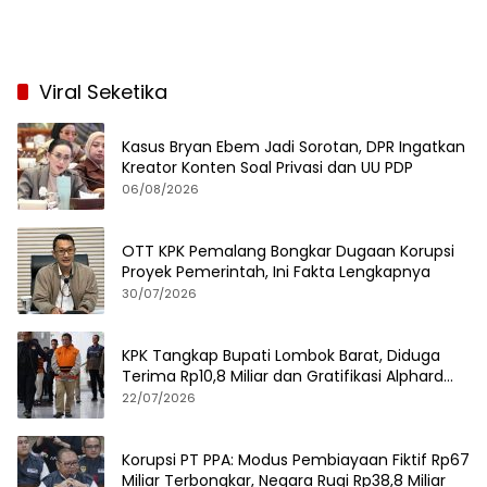
Viral Seketika
Kasus Bryan Ebem Jadi Sorotan, DPR Ingatkan
Kreator Konten Soal Privasi dan UU PDP
06/08/2026
OTT KPK Pemalang Bongkar Dugaan Korupsi
Proyek Pemerintah, Ini Fakta Lengkapnya
30/07/2026
KPK Tangkap Bupati Lombok Barat, Diduga
Terima Rp10,8 Miliar dan Gratifikasi Alphard
hingga iPhone 17 Pro
22/07/2026
Korupsi PT PPA: Modus Pembiayaan Fiktif Rp67
Miliar Terbongkar, Negara Rugi Rp38,8 Miliar