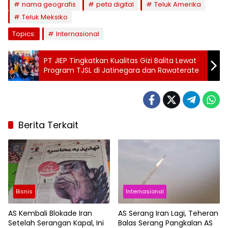
nama geografis
peta digital
Teluk Amerika
Teluk Meksiko
Topics:
Internasional
PT JIEP Tingkatkan Kualitas Gizi Balita Lewat
Program TJSL di Jatinegara dan Rawaterate
Berita Terkait
Bisnis
Internasional
AS Kembali Blokade Iran
AS Serang Iran Lagi, Teheran
Setelah Serangan Kapal, Ini
Balas Serang Pangkalan AS