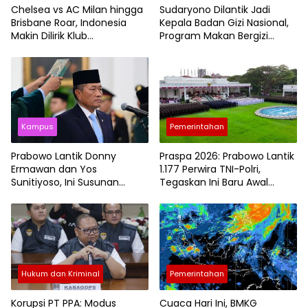
Chelsea vs AC Milan hingga
Sudaryono Dilantik Jadi
Brisbane Roar, Indonesia
Kepala Badan Gizi Nasional,
Makin Dilirik Klub
Program Makan Bergizi
Internasional
Gratis Masuk Babak Baru
Kampus
Pemerintahan
Prabowo Lantik Donny
Praspa 2026: Prabowo Lantik
Ermawan dan Yos
1.177 Perwira TNI-Polri,
Sunitiyoso, Ini Susunan
Tegaskan Ini Baru Awal
Pimpinan Baru Universitas
Pengabdian
Republik Indonesia
Hukum dan Kriminal
Pemerintahan
Korupsi PT PPA: Modus
Cuaca Hari Ini, BMKG