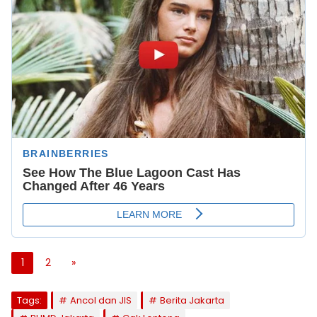
1
2
»
Tags:
Ancol dan JIS
Berita Jakarta