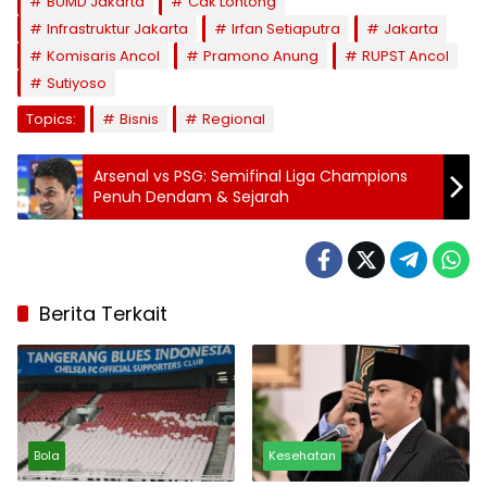
BUMD Jakarta
Cak Lontong
Infrastruktur Jakarta
Irfan Setiaputra
Jakarta
Komisaris Ancol
Pramono Anung
RUPST Ancol
Sutiyoso
Topics:
Bisnis
Regional
Arsenal vs PSG: Semifinal Liga Champions
Penuh Dendam & Sejarah
Berita Terkait
Bola
Kesehatan