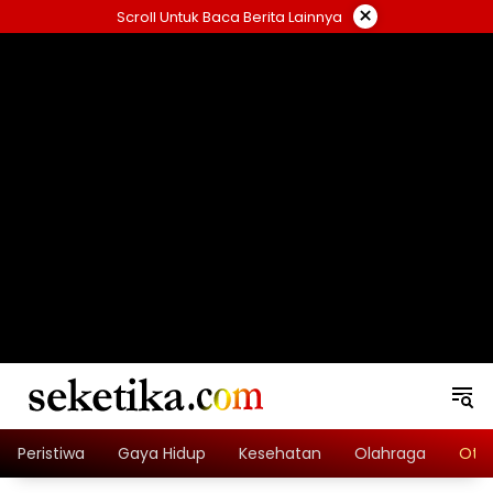
Skip
×
Scroll Untuk Baca Berita Lainnya
to
content
loading="lazy" width="325" height="300">
Peristiwa
Gaya Hidup
Kesehatan
Olahraga
Oto