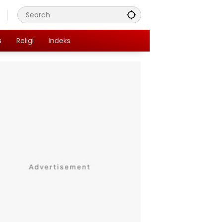
s
Religi
Indeks