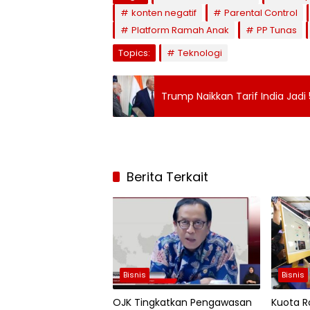
konten negatif
Parental Control
Platform Ramah Anak
PP Tunas
Topics:
Teknologi
Trump Naikkan Tarif India Jad
Berita Terkait
Bisnis
Bisnis
OJK Tingkatkan Pengawasan
Kuota Ro