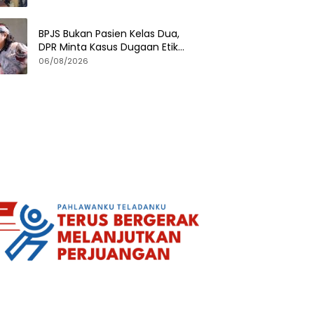
BPJS Bukan Pasien Kelas Dua,
DPR Minta Kasus Dugaan Etik
Tenaga Kesehatan Diusut
06/08/2026
Tuntas