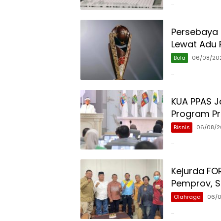
…
Persebaya J
Lewat Adu 
Bola
06/08/20
…
KUA PPAS Ja
Program Pri
Bisnis
06/08/2
…
Kejurda FO
Pemprov, Si
Olahraga
06/
…