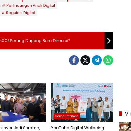
Perlindungan Anak Digital
Regulasi Digital
i 50%! Perang Dagang Baru Dimulai?
Vi
Pemerintahan
llover Jadi Sorotan,
YouTube Digital Wellbeing