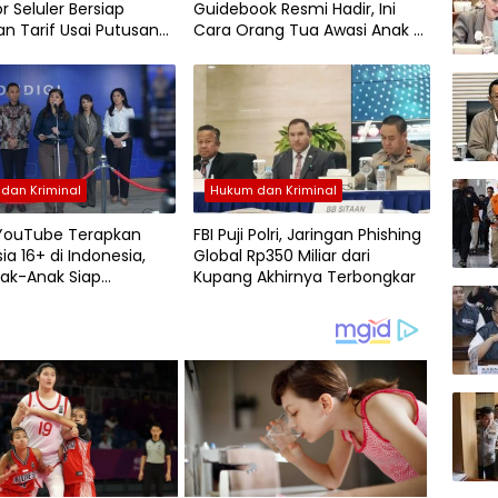
r Seluler Bersiap
Guidebook Resmi Hadir, Ini
an Tarif Usai Putusan
Cara Orang Tua Awasi Anak di
Internet
dan Kriminal
Hukum dan Kriminal
 YouTube Terapkan
FBI Puji Polri, Jaringan Phishing
ia 16+ di Indonesia,
Global Rp350 Miliar dari
ak-Anak Siap
Kupang Akhirnya Terbongkar
tifkan