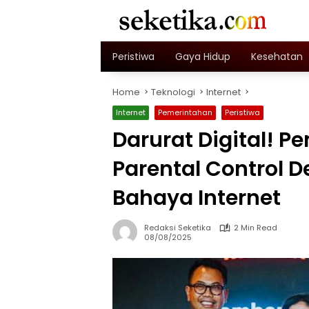
Skip
to
content
Peristiwa
Gaya Hidup
Kesehatan
Home
Teknologi
Internet
Internet
Pemerintahan
Peristiwa
Darurat Digital! 
Parental Control D
Bahaya Internet
Redaksi Seketika
2 Min Read
08/08/2025