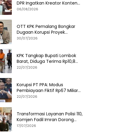
DPR Ingatkan Kreator Konten
Soal Privasi dan UU PDP
06/08/2026
OTT KPK Pemalang Bongkar
Dugaan Korupsi Proyek
Pemerintah, Ini Fakta
30/07/2026
Lengkapnya
KPK Tangkap Bupati Lombok
Barat, Diduga Terima Rp10,8
Miliar dan Gratifikasi Alphard
22/07/2026
hingga iPhone 17 Pro
Korupsi PT PPA: Modus
Pembiayaan Fiktif Rp67 Miliar
Terbongkar, Negara Rugi Rp38,8
22/07/2026
Miliar
Transformasi Layanan Polisi 110,
Komjen Fadil Imran Dorong
Respons Cepat dan Terintegrasi
17/07/2026