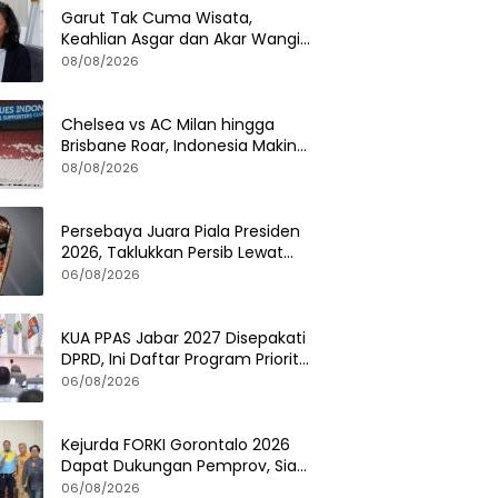
Garut Tak Cuma Wisata,
Keahlian Asgar dan Akar Wangi
Jadi Modal Diplomasi
08/08/2026
Chelsea vs AC Milan hingga
Brisbane Roar, Indonesia Makin
Dilirik Klub Internasional
08/08/2026
Persebaya Juara Piala Presiden
2026, Taklukkan Persib Lewat
Adu Penalti Dramatis
06/08/2026
KUA PPAS Jabar 2027 Disepakati
DPRD, Ini Daftar Program Prioritas
Pemerintah Provinsi
06/08/2026
Kejurda FORKI Gorontalo 2026
Dapat Dukungan Pemprov, Siap
Cetak Atlet Karate Berprestasi
06/08/2026