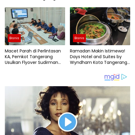
Awasi Program RTLH
Lonjakan Drastis H-1 Idulfitri
Bisnis
Bisnis
Macet Parah di Perlintasan
Ramadan Makin Istimewa!
KA, Pemkot Tangerang
Days Hotel and Suites by
Usulkan Flyover Sudirman
Wyndham Kota Tangerang
dan Underpass Maulana
Hadirkan 100 Menu Iftar All
Hasanudin
You Can Eat Cuma Rp130
Ribu