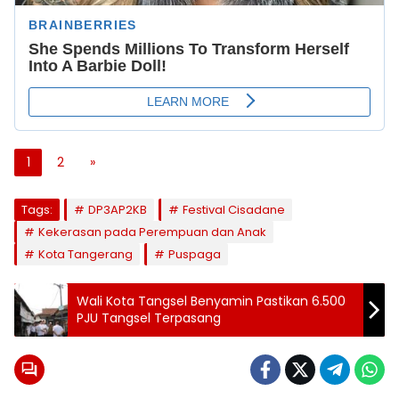
1
2
»
Tags:
DP3AP2KB
Festival Cisadane
Kekerasan pada Perempuan dan Anak
Kota Tangerang
Puspaga
Wali Kota Tangsel Benyamin Pastikan 6.500
PJU Tangsel Terpasang