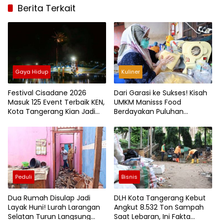
Berita Terkait
Gaya Hidup
Kuliner
Festival Cisadane 2026
Dari Garasi ke Sukses! Kisah
Masuk 125 Event Terbaik KEN,
UMKM Manisss Food
Kota Tangerang Kian Jadi
Berdayakan Puluhan
Magnet Wisata
Tunarungu di Tengah
Pandemi
Peduli
Bisnis
Dua Rumah Disulap Jadi
DLH Kota Tangerang Kebut
Layak Huni! Lurah Larangan
Angkut 8.532 Ton Sampah
Selatan Turun Langsung
Saat Lebaran, Ini Fakta