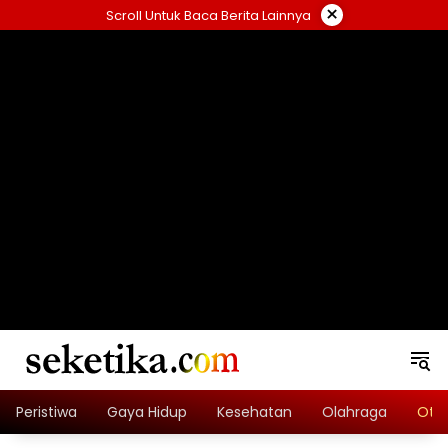
Skip
×
Scroll Untuk Baca Berita Lainnya
to
content
loading="lazy" width="325" height="300">
Peristiwa
Gaya Hidup
Kesehatan
Olahraga
Oto