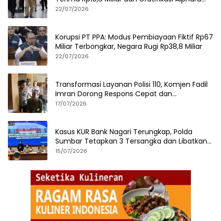
hingga iPhone 17 Pro
22/07/2026
Korupsi PT PPA: Modus Pembiayaan Fiktif Rp67
Miliar Terbongkar, Negara Rugi Rp38,8 Miliar
22/07/2026
Transformasi Layanan Polisi 110, Komjen Fadil
Imran Dorong Respons Cepat dan
Terintegrasi
17/07/2026
Kasus KUR Bank Nagari Terungkap, Polda
Sumbar Tetapkan 3 Tersangka dan Libatkan
125 Debitur
15/07/2026