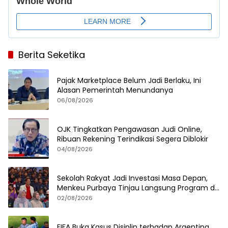
Berita Seketika
Pajak Marketplace Belum Jadi Berlaku, Ini
Alasan Pemerintah Menundanya
06/08/2026
OJK Tingkatkan Pengawasan Judi Online,
Ribuan Rekening Terindikasi Segera Diblokir
04/08/2026
Sekolah Rakyat Jadi Investasi Masa Depan,
Menkeu Purbaya Tinjau Langsung Program di
Surabaya
02/08/2026
FIFA Buka Kasus Disiplin terhadap Argentina,