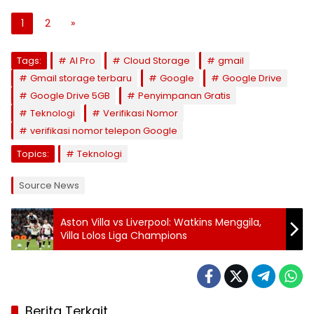
1
2
»
Tags:
AI Pro
Cloud Storage
gmail
Gmail storage terbaru
Google
Google Drive
Google Drive 5GB
Penyimpanan Gratis
Teknologi
Verifikasi Nomor
verifikasi nomor telepon Google
Topics:
Teknologi
Source News
Aston Villa vs Liverpool: Watkins Menggila,
Villa Lolos Liga Champions
Berita Terkait