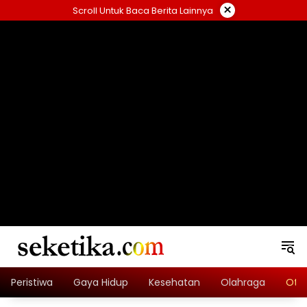
Skip
×
Scroll Untuk Baca Berita Lainnya
to
content
loading="lazy" width="325" height="300">
Peristiwa
Gaya Hidup
Kesehatan
Olahraga
Oto