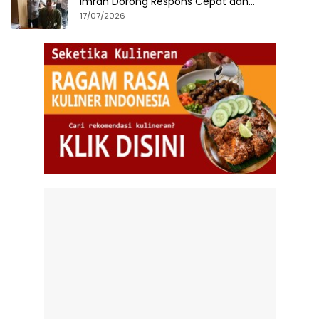
Imran Dorong Respons Cepat dan
Terintegrasi
17/07/2026