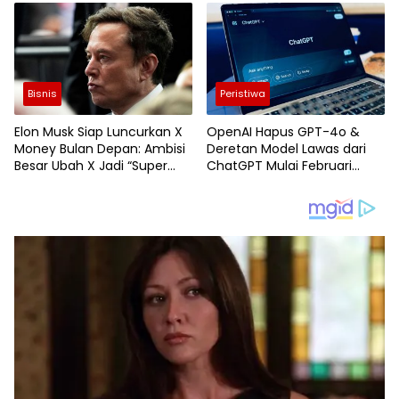
Mudah
Bisnis
Peristiwa
Elon Musk Siap Luncurkan X
OpenAI Hapus GPT-4o &
Money Bulan Depan: Ambisi
Deretan Model Lawas dari
Besar Ubah X Jadi “Super
ChatGPT Mulai Februari
App” Saingan WeChat
2026 Pengguna Dipaksa
Migrasi ke GPT-5.2