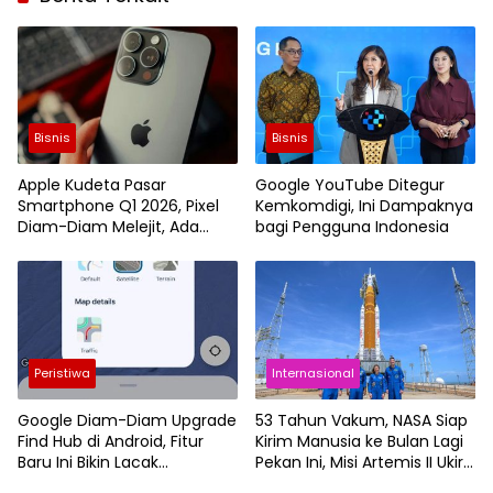
Bisnis
Bisnis
Apple Kudeta Pasar
Google YouTube Ditegur
Smartphone Q1 2026, Pixel
Kemkomdigi, Ini Dampaknya
Diam-Diam Melejit, Ada
bagi Pengguna Indonesia
Apa?
Peristiwa
Internasional
Google Diam-Diam Upgrade
53 Tahun Vakum, NASA Siap
Find Hub di Android, Fitur
Kirim Manusia ke Bulan Lagi
Baru Ini Bikin Lacak
Pekan Ini, Misi Artemis II Ukir
Perangkat Hilang Jauh Lebih
Sejarah Baru