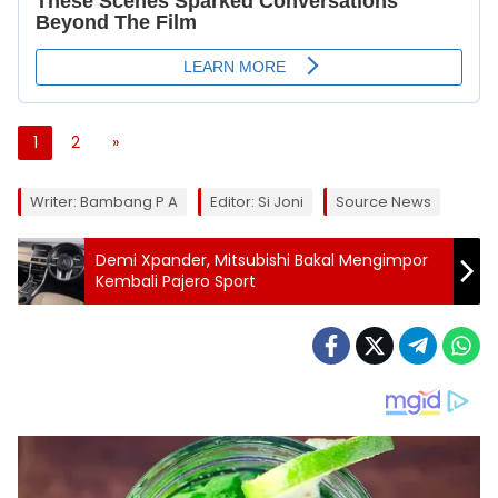
1
2
»
Writer: Bambang P A
Editor: Si Joni
Source News
Demi Xpander, Mitsubishi Bakal Mengimpor
Kembali Pajero Sport