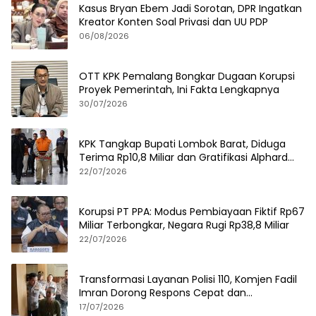
Kasus Bryan Ebem Jadi Sorotan, DPR Ingatkan
Kreator Konten Soal Privasi dan UU PDP
06/08/2026
OTT KPK Pemalang Bongkar Dugaan Korupsi
Proyek Pemerintah, Ini Fakta Lengkapnya
30/07/2026
KPK Tangkap Bupati Lombok Barat, Diduga
Terima Rp10,8 Miliar dan Gratifikasi Alphard
hingga iPhone 17 Pro
22/07/2026
Korupsi PT PPA: Modus Pembiayaan Fiktif Rp67
Miliar Terbongkar, Negara Rugi Rp38,8 Miliar
22/07/2026
Transformasi Layanan Polisi 110, Komjen Fadil
Imran Dorong Respons Cepat dan
Terintegrasi
17/07/2026