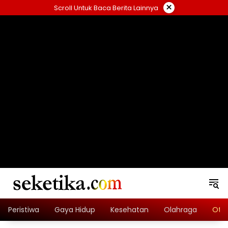
Skip
×
Scroll Untuk Baca Berita Lainnya
to
content
loading="lazy" width="325" height="300">
Peristiwa
Gaya Hidup
Kesehatan
Olahraga
Oto