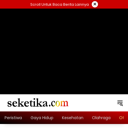
Skip
×
Scroll Untuk Baca Berita Lainnya
to
content
loading="lazy" width="325" height="300">
Peristiwa
Gaya Hidup
Kesehatan
Olahraga
Oto