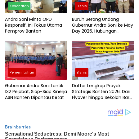
Kesehatan
Bisnis
Andra Soni Minta OPD
Buruh Serang Undang
Responsif, Ini Fokus Utama
Gubernur Andra Soni ke May
Pemprov Banten
Day 2026, Hubungan
Industrial Dipuji Tetap
Kondusif di Tengah Tekanan
Global
Pemerintahan
Bisnis
Gubernur Andra Soni Lantik
Daftar Lengkap Proyek
132 Pejabat, Siap-Siap Kinerja
Strategis Banten 2026: Dari
ASN Banten Dipantau Ketat
Flyover hingga Sekolah Baru,
Anggarannya Besar!