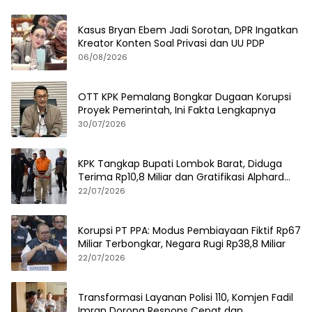
Kasus Bryan Ebem Jadi Sorotan, DPR Ingatkan
Kreator Konten Soal Privasi dan UU PDP
06/08/2026
OTT KPK Pemalang Bongkar Dugaan Korupsi
Proyek Pemerintah, Ini Fakta Lengkapnya
30/07/2026
KPK Tangkap Bupati Lombok Barat, Diduga
Terima Rp10,8 Miliar dan Gratifikasi Alphard
hingga iPhone 17 Pro
22/07/2026
Korupsi PT PPA: Modus Pembiayaan Fiktif Rp67
Miliar Terbongkar, Negara Rugi Rp38,8 Miliar
22/07/2026
Transformasi Layanan Polisi 110, Komjen Fadil
Imran Dorong Respons Cepat dan