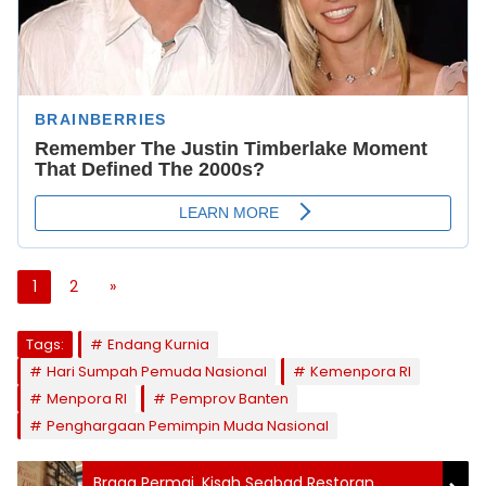
1
2
»
Tags:
Endang Kurnia
Hari Sumpah Pemuda Nasional
Kemenpora RI
Menpora RI
Pemprov Banten
Penghargaan Pemimpin Muda Nasional
Braga Permai, Kisah Seabad Restoran