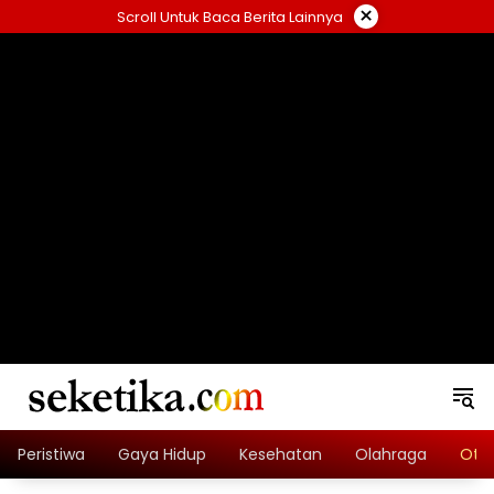
Skip
×
Scroll Untuk Baca Berita Lainnya
to
content
loading="lazy" width="325" height="300">
Peristiwa
Gaya Hidup
Kesehatan
Olahraga
Oto