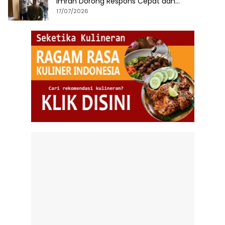
Imran Dorong Respons Cepat dan
Terintegrasi
17/07/2026