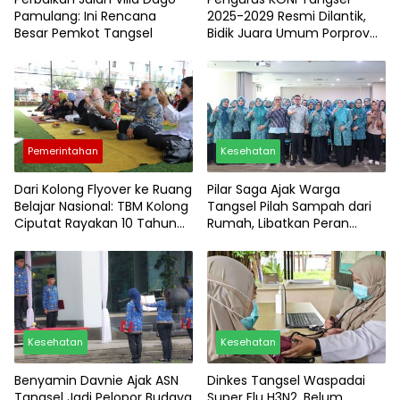
Pamulang: Ini Rencana
2025-2029 Resmi Dilantik,
Besar Pemkot Tangsel
Bidik Juara Umum Porprov
2026!
Pemerintahan
Kesehatan
Dari Kolong Flyover ke Ruang
Pilar Saga Ajak Warga
Belajar Nasional: TBM Kolong
Tangsel Pilah Sampah dari
Ciputat Rayakan 10 Tahun
Rumah, Libatkan Peran
dengan Tokoh Pendidikan
Strategis TP PKK
Ternama
Kesehatan
Kesehatan
Benyamin Davnie Ajak ASN
Dinkes Tangsel Waspadai
Tangsel Jadi Pelopor Budaya
Super Flu H3N2, Belum