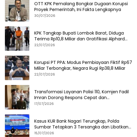
OTT KPK Pemalang Bongkar Dugaan Korupsi
Proyek Pemerintah, Ini Fakta Lengkapnya
30/07/2026
KPK Tangkap Bupati Lombok Barat, Diduga
Terima Rp10,8 Miliar dan Gratifikasi Alphard
hingga iPhone 17 Pro
22/07/2026
Korupsi PT PPA: Modus Pembiayaan Fiktif Rp67
Miliar Terbongkar, Negara Rugi Rp38,8 Miliar
22/07/2026
Transformasi Layanan Polisi 110, Komjen Fadil
Imran Dorong Respons Cepat dan
Terintegrasi
17/07/2026
Kasus KUR Bank Nagari Terungkap, Polda
Sumbar Tetapkan 3 Tersangka dan Libatkan
125 Debitur
15/07/2026