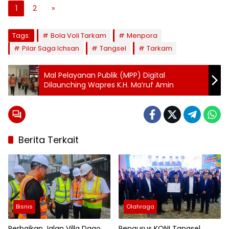
1
2
»
Tags:
Bola Voli Tarkam
Menpora
Pilar Saga Ichsan
Tangsel
Tarkam
Mal Pelayanan Publik (MPP) Digital
Dilaunching Wapres K.H. Ma’ruf Amin
Berita Terkait
Bisnis
Olahraga
Perbaikan Jalan Villa Dago
Pengurus KONI Tangsel