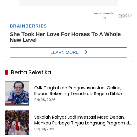
Berita Seketika
OJK Tingkatkan Pengawasan Judi Online,
Ribuan Rekening Terindikasi Segera Diblokir
04/08/2026
Sekolah Rakyat Jadi Investasi Masa Depan,
Menkeu Purbaya Tinjau Langsung Program di
Surabaya
02/08/2026