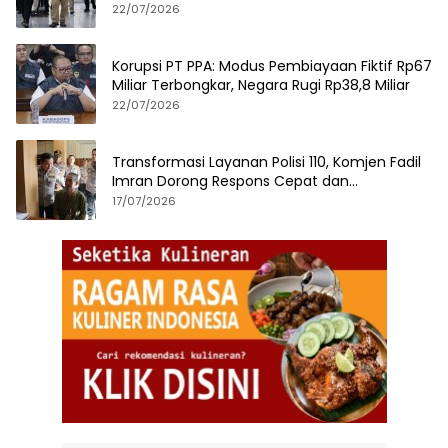
hingga iPhone 17 Pro
22/07/2026
Korupsi PT PPA: Modus Pembiayaan Fiktif Rp67
Miliar Terbongkar, Negara Rugi Rp38,8 Miliar
22/07/2026
Transformasi Layanan Polisi 110, Komjen Fadil
Imran Dorong Respons Cepat dan
Terintegrasi
17/07/2026