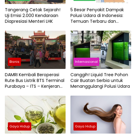
Tangerang Cetak Sejarah!
5 Besar Penyakit Dampak
Uji Emisi 2.000 Kendaraan
Polusi Udara di Indonesia:
Diapresiasi Menteri LHK
Temuan Terbaru dan
Rekomendasi Kesehatan
Bisnis
Internasional
DAMRI Kembali Beroperasi
Canggih! Liquid Tree Pohon
Rute Bus Listrik BTS Terminal
Cair Buatan Serbia untuk
Purabaya – ITS – Kenjeran
Menanggulangi Polusi Udara
Park via MERR Surabaya
Gaya Hidup
Gaya Hidup