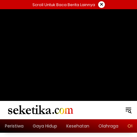
Skip
×
Scroll Untuk Baca Berita Lainnya
to
content
loading="lazy" width="325" height="300">
Peristiwa
Gaya Hidup
Kesehatan
Olahraga
Oto