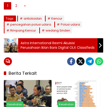
1
2
»
Tags:
antioksidan
Kencur
pencegahan polusi udara
Polusi udara
Rimpang Kencur
wedang Sinden
Astra International Resmi Akuisisi
Perusahaan Iklan Baris Digital OLX Classifieds
Berita Terkait
Kesehatan
Kesehatan