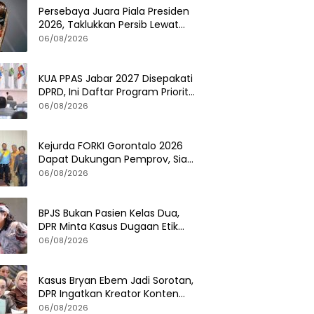
Persebaya Juara Piala Presiden
2026, Taklukkan Persib Lewat
Adu Penalti Dramatis
06/08/2026
KUA PPAS Jabar 2027 Disepakati
DPRD, Ini Daftar Program Prioritas
Pemerintah Provinsi
06/08/2026
Kejurda FORKI Gorontalo 2026
Dapat Dukungan Pemprov, Siap
Cetak Atlet Karate Berprestasi
06/08/2026
BPJS Bukan Pasien Kelas Dua,
DPR Minta Kasus Dugaan Etik
Tenaga Kesehatan Diusut
06/08/2026
Tuntas
Kasus Bryan Ebem Jadi Sorotan,
DPR Ingatkan Kreator Konten
Soal Privasi dan UU PDP
06/08/2026