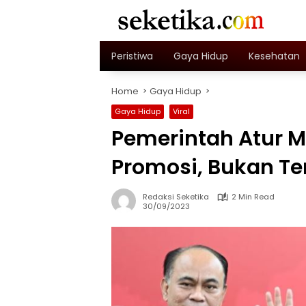
Skip
to
content
Peristiwa
Gaya Hidup
Kesehatan
Home
Gaya Hidup
Gaya Hidup
Viral
Pemerintah Atur M
Promosi, Bukan T
Redaksi Seketika
2 Min Read
30/09/2023