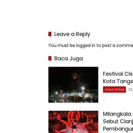
Leave a Reply
You must be
logged in
to post a comme
Baca Juga
Festival Ci
Kota Tange
Gaya Hidup
23
…
Milangkala
Sebut Cianj
Pembangun