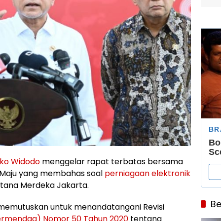
ko Widodo
menggelar rapat terbatas bersama
a Maju yang membahas soal
perniagaan elektronik
Istana Merdeka Jakarta.
Be
 memutuskan untuk menandatangani Revisi
ermendag) Nomor 50 Tahun 2020
tentang