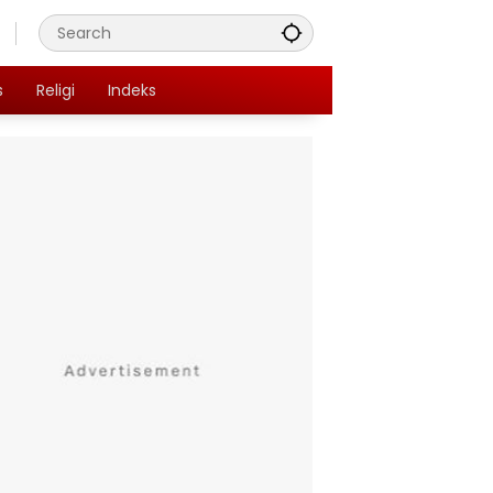
s
Religi
Indeks