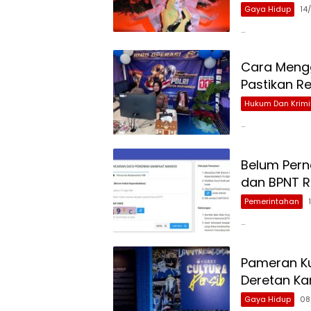
Gaya Hidup
14
…
Cara Mengg
Pastikan R
Hukum Dan Krimi
…
Belum Pern
dan BPNT R
Pemerintahan
…
Pameran Kul
Deretan Kar
Gaya Hidup
08