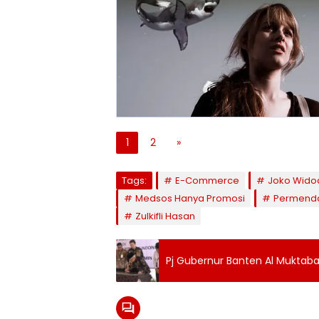
1
2
»
Tags:
E-Commerce
Joko Wido
Medsos Hanya Promosi
Permenda
Zulkifli Hasan
Pj Gubernur Banten Al Muktab