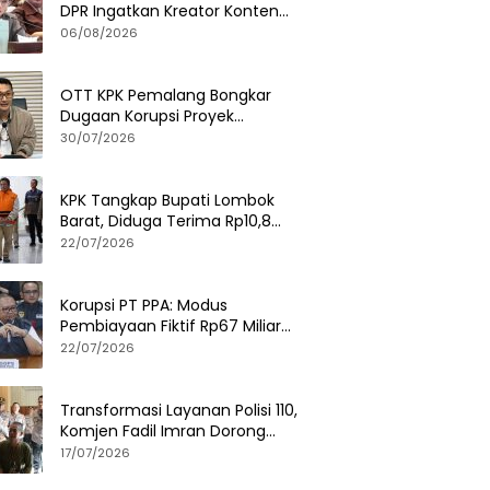
DPR Ingatkan Kreator Konten
Soal Privasi dan UU PDP
06/08/2026
OTT KPK Pemalang Bongkar
Dugaan Korupsi Proyek
Pemerintah, Ini Fakta
30/07/2026
Lengkapnya
KPK Tangkap Bupati Lombok
Barat, Diduga Terima Rp10,8
Miliar dan Gratifikasi Alphard
22/07/2026
hingga iPhone 17 Pro
Korupsi PT PPA: Modus
Pembiayaan Fiktif Rp67 Miliar
Terbongkar, Negara Rugi Rp38,8
22/07/2026
Miliar
Transformasi Layanan Polisi 110,
Komjen Fadil Imran Dorong
Respons Cepat dan Terintegrasi
17/07/2026