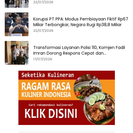
hingga iPhone 17 Pro
22/07/2026
Korupsi PT PPA: Modus Pembiayaan Fiktif Rp67
Miliar Terbongkar, Negara Rugi Rp38,8 Miliar
22/07/2026
Transformasi Layanan Polisi 110, Komjen Fadil
Imran Dorong Respons Cepat dan
Terintegrasi
17/07/2026