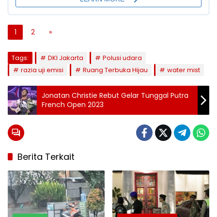
1
2
»
Tags:
DKI Jakarta
Polusi udara
razia uji emisi
Ruang Terbuka Hijau
water mist
Jonatan Christie Rebut Gelar Tunggal Putra
French Open 2023
Berita Terkait