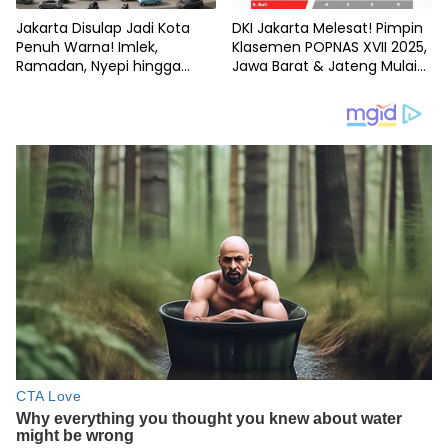
Jakarta Disulap Jadi Kota
DKI Jakarta Melesat! Pimpin
Penuh Warna! Imlek,
Klasemen POPNAS XVII 2025,
Ramadan, Nyepi hingga
Jawa Barat & Jateng Mulai
Idulfitri Dirayakan Beruntun,
Tertekan
Ada Ogoh-Ogoh di
Bundaran HI