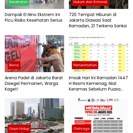
Kesehatan
Hukum dan Kriminal
Dampak El Nino Ekstrem Ini
720 Tempat Hiburan di
Picu Risiko Kesehatan Serius
Jakarta Diawasi Saat
Ramadan, 21 Terkena Sanksi
Bisnis
Pemerintahan
Arena Padel di Jakarta Barat
Imsak Hari Ini Ramadan 1447
Disegel Permanen, Warga
H Resmi Kemenag, Niat
Kaget!
Keramas Sebelum Puasa
dan Niat Sholat Witir
Gaya Hidup
Olahraga