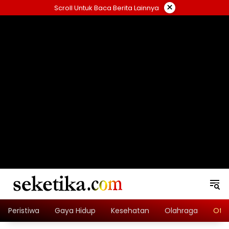
Skip
×
Scroll Untuk Baca Berita Lainnya
to
content
loading="lazy" width="325" height="300">
Peristiwa
Gaya Hidup
Kesehatan
Olahraga
Oto