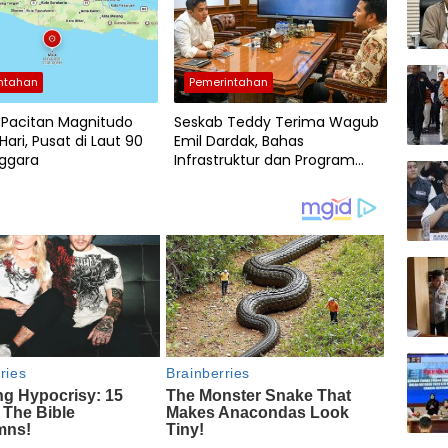
ntahan
Pemerintahan
Pacitan Magnitudo
Seskab Teddy Terima Wagub
 Hari, Pusat di Laut 90
Emil Dardak, Bahas
ggara
Infrastruktur dan Program
Prioritas Presiden di Jatim