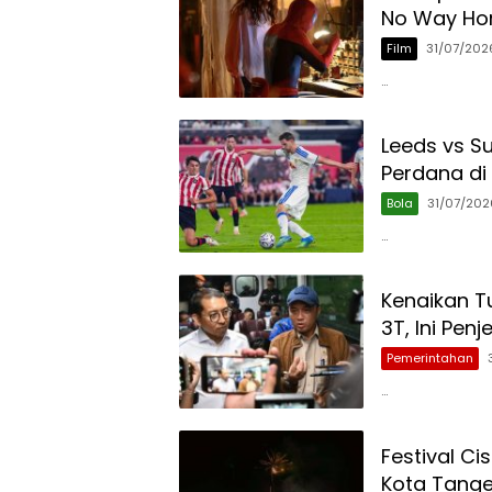
No Way Ho
Film
31/07/202
…
Leeds vs S
Perdana di 
Bola
31/07/202
…
Kenaikan T
3T, Ini Pe
Pemerintahan
…
Festival Ci
Kota Tange