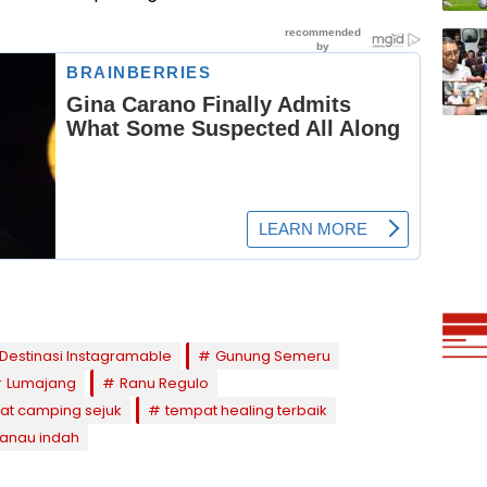
Destinasi Instagramable
Gunung Semeru
Lumajang
Ranu Regulo
t camping sejuk
tempat healing terbaik
danau indah