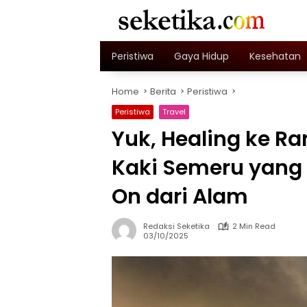
Skip
to
content
Peristiwa
Gaya Hidup
Kesehatan
Home
Berita
Peristiwa
Peristiwa
Travel
Yuk, Healing ke R
Kaki Semeru yang
On dari Alam
Redaksi Seketika
2 Min Read
03/10/2025