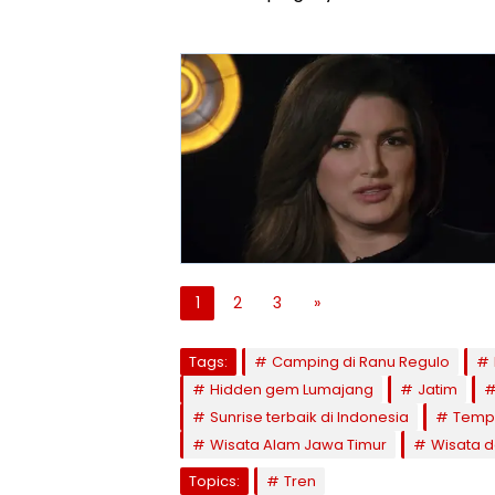
1
2
3
»
Tags:
Camping di Ranu Regulo
Hidden gem Lumajang
Jatim
Sunrise terbaik di Indonesia
Tempa
Wisata Alam Jawa Timur
Wisata 
Topics:
Tren