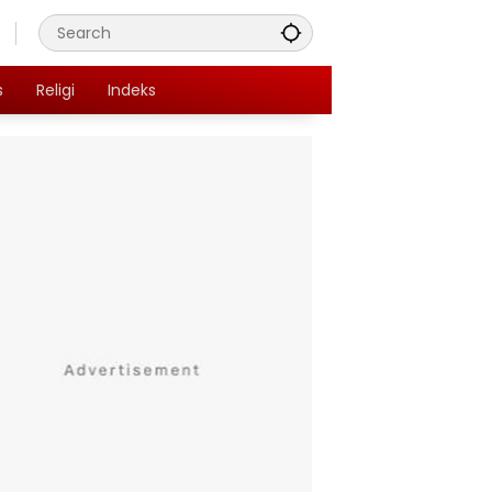
s
Religi
Indeks