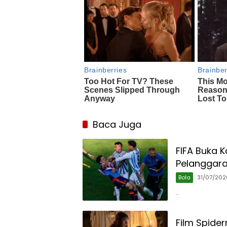
Baca Juga
FIFA Buka K
Pelanggaran
Bola
31/07/202
…
Film Spider