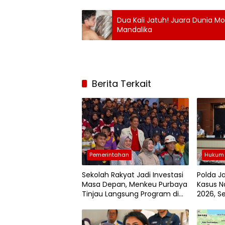
Dua Kali Jatuh! Juara Dunia M
Mandalika
Berita Terkait
Pemerintahan
Hukum 
Sekolah Rakyat Jadi Investasi
Polda J
Masa Depan, Menkeu Purbaya
Kasus N
Tinjau Langsung Program di
2026, S
Surabaya
Jiwa