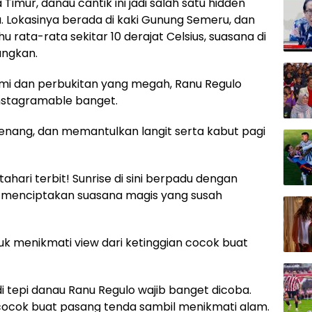
imur, danau cantik ini jadi salah satu hidden
 Lokasinya berada di kaki Gunung Semeru, dan
 rata-rata sekitar 10 derajat Celsius, suasana di
angkan.
alami dan perbukitan yang megah, Ranu Regulo
stagramable banget.
tenang, dan memantulkan langit serta kabut pagi
hari terbit! Sunrise di sini berpadu dengan
u, menciptakan suasana magis yang susah
uk menikmati view dari ketinggian cocok buat
i tepi danau Ranu Regulo wajib banget dicoba.
 cocok buat pasang tenda sambil menikmati alam.