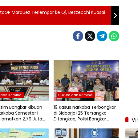
otoGP Marquez Terlempar ke Q1, Bezzecchi Kuasai
dan Kriminal
Hukum dan Kriminal
atim Bongkar Ribuan
19 Kasus Narkoba Terbongkar
arkoba Semester I
di Sidoarjo! 25 Tersangka
elamatkan 2,79 Juta
Ditangkap, Polisi Bongkar
Vi
Modus Ranjau hingga COD