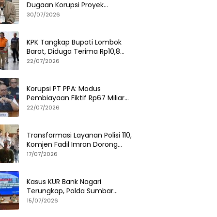
Dugaan Korupsi Proyek
Pemerintah, Ini Fakta
30/07/2026
Lengkapnya
KPK Tangkap Bupati Lombok
Barat, Diduga Terima Rp10,8
Miliar dan Gratifikasi Alphard
22/07/2026
hingga iPhone 17 Pro
Korupsi PT PPA: Modus
Pembiayaan Fiktif Rp67 Miliar
Terbongkar, Negara Rugi Rp38,8
22/07/2026
Miliar
Transformasi Layanan Polisi 110,
Komjen Fadil Imran Dorong
Respons Cepat dan Terintegrasi
17/07/2026
Kasus KUR Bank Nagari
Terungkap, Polda Sumbar
Tetapkan 3 Tersangka dan
15/07/2026
Libatkan 125 Debitur