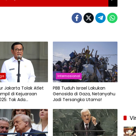
aga
Internasional
r Jakarta Tolak Atlet
PBB Tuduh Israel Lakukan
ampil di Kejuaraan
Genosida di Gaza, Netanyahu
025: Tak Ada
Jadi Tersangka Utama!
tnya
Vi