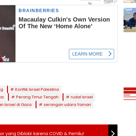
ng
Konflik Israel Palestina
as
Perang Timur Tengah
rudal Israel
n Israel di Gaza
serangan udara Yaman
or yang Diblokir karena COVID & Pemilu!