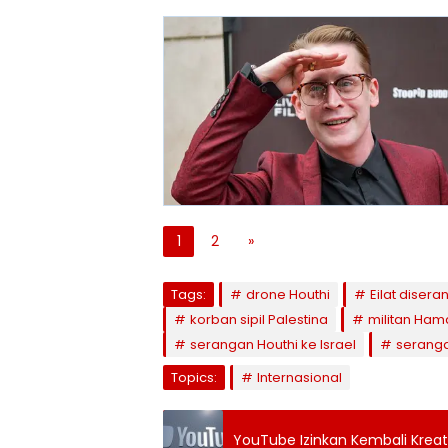
1
2
»
Tags:
drone Houthi
Eilat disera
korban sipil Palestina
militan Ham
serangan Houthi ke Israel
seranga
Topics:
Internasional
YouTube Izinkan Kembali Kreat