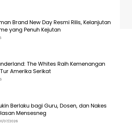
man Brand New Day Resmi Rilis, Kelanjutan
me yang Penuh Kejutan
6
underland: The Whites Raih Kemenangan
Tur Amerika Serikat
6
ukin Berlaku bagi Guru, Dosen, dan Nakes
njelasan Mensesneg
31/07/2026