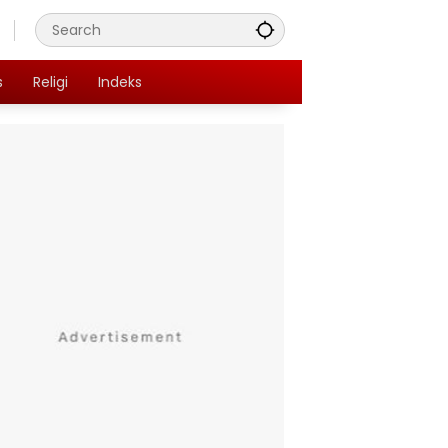
s
Religi
Indeks