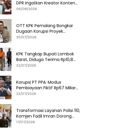
DPR Ingatkan Kreator Konten
Soal Privasi dan UU PDP
06/08/2026
OTT KPK Pemalang Bongkar
Dugaan Korupsi Proyek
Pemerintah, Ini Fakta
30/07/2026
Lengkapnya
KPK Tangkap Bupati Lombok
Barat, Diduga Terima Rp10,8
Miliar dan Gratifikasi Alphard
22/07/2026
hingga iPhone 17 Pro
Korupsi PT PPA: Modus
Pembiayaan Fiktif Rp67 Miliar
Terbongkar, Negara Rugi Rp38,8
22/07/2026
Miliar
Transformasi Layanan Polisi 110,
Komjen Fadil Imran Dorong
Respons Cepat dan Terintegrasi
17/07/2026