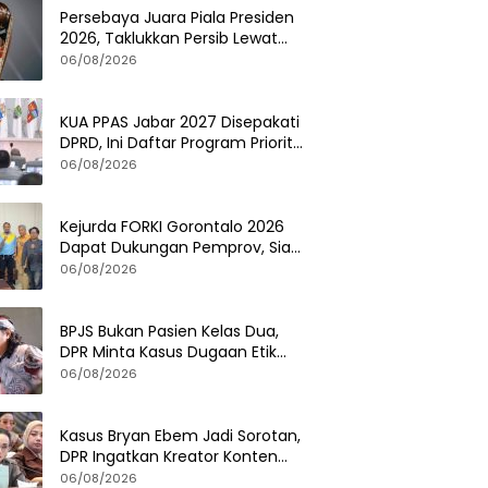
Persebaya Juara Piala Presiden
2026, Taklukkan Persib Lewat
Adu Penalti Dramatis
06/08/2026
KUA PPAS Jabar 2027 Disepakati
DPRD, Ini Daftar Program Prioritas
Pemerintah Provinsi
06/08/2026
Kejurda FORKI Gorontalo 2026
Dapat Dukungan Pemprov, Siap
Cetak Atlet Karate Berprestasi
06/08/2026
BPJS Bukan Pasien Kelas Dua,
DPR Minta Kasus Dugaan Etik
Tenaga Kesehatan Diusut
06/08/2026
Tuntas
Kasus Bryan Ebem Jadi Sorotan,
DPR Ingatkan Kreator Konten
Soal Privasi dan UU PDP
06/08/2026