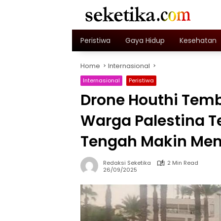
Skip
to
content
Peristiwa
Gaya Hidup
Kesehatan
Home
Internasional
Internasional
Peristiwa
Drone Houthi Temb
Warga Palestina T
Tengah Makin Me
Redaksi Seketika
2 Min Read
26/09/2025