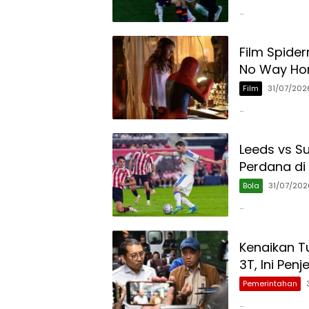
…
Film Spider
No Way Ho
Film
31/07/202
…
Leeds vs S
Perdana di 
Bola
31/07/202
…
Kenaikan T
3T, Ini Pe
Pemerintahan
…