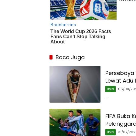
Baca Juga
Persebaya J
Lewat Adu 
Bola
06/08/20
…
FIFA Buka K
Pelanggaran
Bola
31/07/202