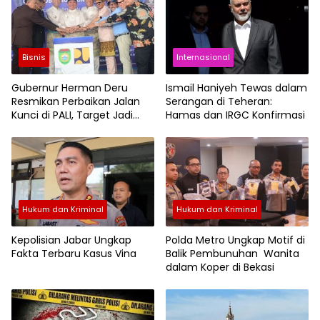
Bisnis
Internasional
Gubernur Herman Deru
Ismail Haniyeh Tewas dalam
Resmikan Perbaikan Jalan
Serangan di Teheran:
Kunci di PALI, Target Jadi
Hamas dan IRGC Konfirmasi
Segitiga Emas Sumsel
Hukum dan Kriminal
Hukum dan Kriminal
Kepolisian Jabar Ungkap
Polda Metro Ungkap Motif di
Fakta Terbaru Kasus Vina
Balik Pembunuhan Wanita
dalam Koper di Bekasi