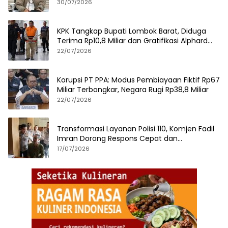
30/07/2026
KPK Tangkap Bupati Lombok Barat, Diduga
Terima Rp10,8 Miliar dan Gratifikasi Alphard
hingga iPhone 17 Pro
22/07/2026
Korupsi PT PPA: Modus Pembiayaan Fiktif Rp67
Miliar Terbongkar, Negara Rugi Rp38,8 Miliar
22/07/2026
Transformasi Layanan Polisi 110, Komjen Fadil
Imran Dorong Respons Cepat dan
Terintegrasi
17/07/2026