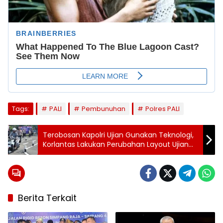
Tags:
PALI
Pembunuhan
Polres PALI
Terobosan Kapolri Ujian Gunakan Teknologi,
Korlantas Lakukan Perubahan Layout Ujian
SIM
Berita Terkait