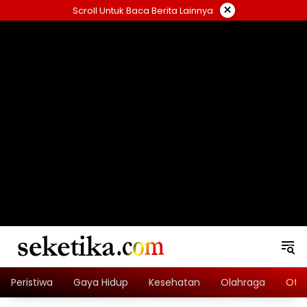
Skip
×
Scroll Untuk Baca Berita Lainnya
to
content
loading="lazy" width="325" height="300">
Peristiwa
Gaya Hidup
Kesehatan
Olahraga
Oto