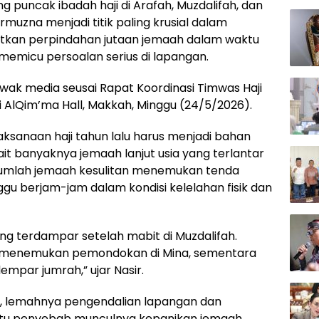
g puncak ibadah haji di Arafah, Muzdalifah, dan
muzna menjadi titik paling krusial dalam
batkan perpindahan jutaan jemaah dalam waktu
emicu persoalan serius di lapangan.
 awak media seusai Rapat Koordinasi Timwas Haji
i AlQim’ma Hall, Makkah, Minggu (24/5/2026).
sanaan haji tahun lalu harus menjadi bahan
it banyaknya jemaah lanjut usia yang terlantar
 sejumlah jemaah kesulitan menemukan tenda
u berjam-jam dalam kondisi kelelahan fisik dan
ng terdampar setelah mabit di Muzdalifah.
 menemukan pemondokan di Mina, sementara
mpar jumrah,” ujar Nasir.
itu, lemahnya pengendalian lapangan dan
satu penyebab munculnya kepanikan jemaah.