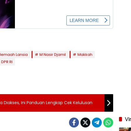
Jemaah Lansia
M Nasir Djamil
Makkah
 DPR RI
sa Diakses, Ini Panduan Lengkap Cek Kelulusan
Vi