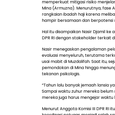
memperkuat mitigasi risiko menjelan
Mina (Armuzna). Menurutnya, fase Ar
rangkaian ibadah haji karena meli
hampir bersamaan dan berpotensi m
Hal itu disampaikan Nasir Djamil ke
DPR RI dengan stakeholder terkait d
Nasir menegaskan pengalaman pelak
evaluasi menyeluruh, terutama terka
usai mabit di Muzdalifah. Saat itu,
pemondokan di Mina hingga menungg
tekanan psikologis.
“Tahun lalu banyak jemaah lansia ya
Sampai waktu zuhur mereka belum
mereka juga harus mengejar waktu le
Menurut Anggota Komisi III DPR RI 
koordinasi petugas menjadi salah 