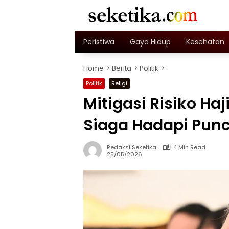
Skip
to
content
Peristiwa
Gaya Hidup
Kesehatan
Home
Berita
Politik
Politik
Religi
Mitigasi Risiko Ha
Siaga Hadapi Pun
Redaksi Seketika
4 Min Read
25/05/2026