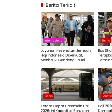
Berita Terkait
Internasional
Bisnis
Layanan Kesehatan Jemaah
Bus Sha
Haji Indonesia Diperkuat,
Terapka
Menhaj RI Gandeng Saudi
Termina
German Hospital
Bisnis
Peristi
Kereta Cepat Haramain Haji
Haji 202
2026: Ini Kapasitas Baru dan
Dampak 