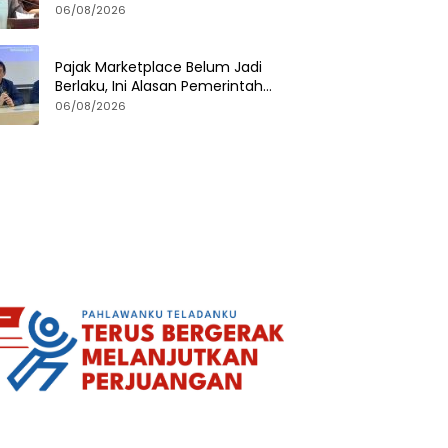
Soal Privasi dan UU PDP
06/08/2026
Pajak Marketplace Belum Jadi
Berlaku, Ini Alasan Pemerintah
Menundanya
06/08/2026