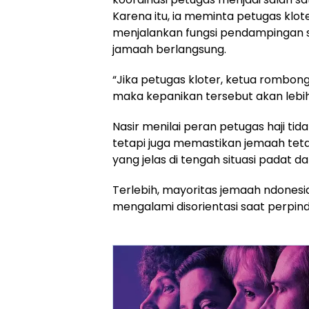
Karena itu, ia meminta petugas klo
menjalankan fungsi pendampingan 
jamaah berlangsung.
“Jika petugas kloter, ketua rombon
maka kepanikan tersebut akan lebih mu
Nasir menilai peran petugas haji tid
tetapi juga memastikan jemaah tet
yang jelas di tengah situasi padat d
Terlebih, mayoritas jemaah ndonesia
mengalami disorientasi saat perpin