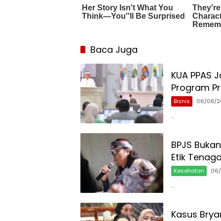
Baca Juga
KUA PPAS Ja
Program Pri
Bisnis
06/08/2
…
BPJS Bukan
Etik Tenag
Kesehatan
06
…
Kasus Brya