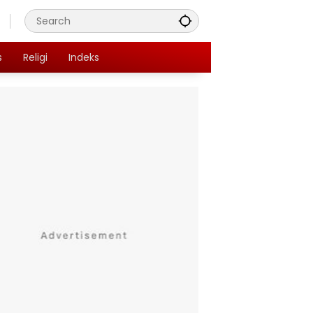
s
Religi
Indeks