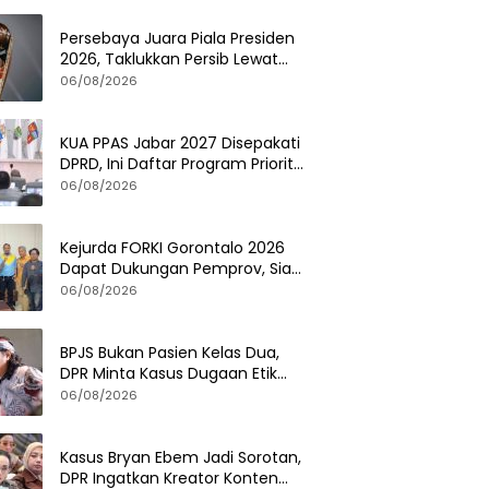
Persebaya Juara Piala Presiden
2026, Taklukkan Persib Lewat
Adu Penalti Dramatis
06/08/2026
KUA PPAS Jabar 2027 Disepakati
DPRD, Ini Daftar Program Prioritas
Pemerintah Provinsi
06/08/2026
Kejurda FORKI Gorontalo 2026
Dapat Dukungan Pemprov, Siap
Cetak Atlet Karate Berprestasi
06/08/2026
BPJS Bukan Pasien Kelas Dua,
DPR Minta Kasus Dugaan Etik
Tenaga Kesehatan Diusut
06/08/2026
Tuntas
Kasus Bryan Ebem Jadi Sorotan,
DPR Ingatkan Kreator Konten