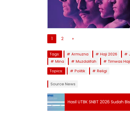
1
2
»
Tags:
Armuzna
Haji 2026
Mina
Muzdalifah
Timwas Haji
Topics:
Politik
Religi
Source News
Hasil UTBK SNBT 2026 Sudah Bi