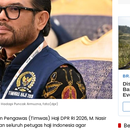
a Hadapi Puncak Armuzna, foto:(dpr)
m Pengawas (Timwas) Haji DPR RI 2026, M. Nasir
n seluruh petugas haji Indonesia agar
Be