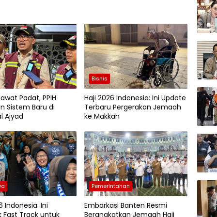
Bisnis
lawat Padat, PPIH
Haji 2026 Indonesia: Ini Update
n Sistem Baru di
Terbaru Pergerakan Jemaah
l Ajyad
ke Makkah
wa
Pemerintahan
6 Indonesia: Ini
Embarkasi Banten Resmi
Fast Track untuk
Berangkatkan Jemaah Haji