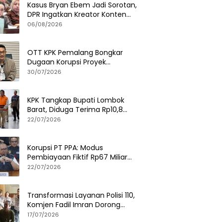
Kasus Bryan Ebem Jadi Sorotan,
DPR Ingatkan Kreator Konten
Soal Privasi dan UU PDP
06/08/2026
OTT KPK Pemalang Bongkar
Dugaan Korupsi Proyek
Pemerintah, Ini Fakta
30/07/2026
Lengkapnya
KPK Tangkap Bupati Lombok
Barat, Diduga Terima Rp10,8
Miliar dan Gratifikasi Alphard
22/07/2026
hingga iPhone 17 Pro
Korupsi PT PPA: Modus
Pembiayaan Fiktif Rp67 Miliar
Terbongkar, Negara Rugi Rp38,8
22/07/2026
Miliar
Transformasi Layanan Polisi 110,
Komjen Fadil Imran Dorong
Respons Cepat dan Terintegrasi
17/07/2026