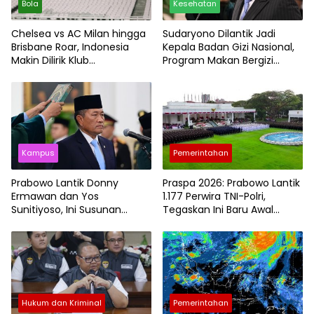
Bola
Kesehatan
Chelsea vs AC Milan hingga
Sudaryono Dilantik Jadi
Brisbane Roar, Indonesia
Kepala Badan Gizi Nasional,
Makin Dilirik Klub
Program Makan Bergizi
Internasional
Gratis Masuk Babak Baru
Kampus
Pemerintahan
Prabowo Lantik Donny
Praspa 2026: Prabowo Lantik
Ermawan dan Yos
1.177 Perwira TNI-Polri,
Sunitiyoso, Ini Susunan
Tegaskan Ini Baru Awal
Pimpinan Baru Universitas
Pengabdian
Republik Indonesia
Hukum dan Kriminal
Pemerintahan