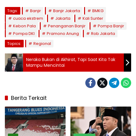
Tags:
Banjir
Banjir Jakarta
BMKG
cuaca ekstrem
Jakarta
Kali Sunter
Kebon Pala
Penanganan Banjir
Pompa Banjir
Pompa DKI
Pramono Anung
Rob Jakarta
Topics:
Regional
Neraka Bukan di Akhirat, Tapi Saat Kita Tak
Mampu Mencintai
Berita Terkait