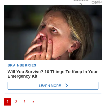
1
2
3
»