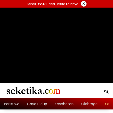
Skip
×
Scroll Untuk Baca Berita Lainnya
to
content
loading="lazy" width="325" height="300">
Peristiwa
Gaya Hidup
Kesehatan
Olahraga
Oto