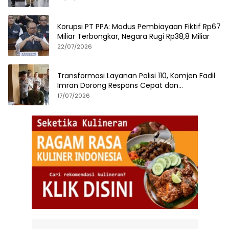
Korupsi PT PPA: Modus Pembiayaan Fiktif Rp67
Miliar Terbongkar, Negara Rugi Rp38,8 Miliar
22/07/2026
Transformasi Layanan Polisi 110, Komjen Fadil
Imran Dorong Respons Cepat dan
Terintegrasi
17/07/2026