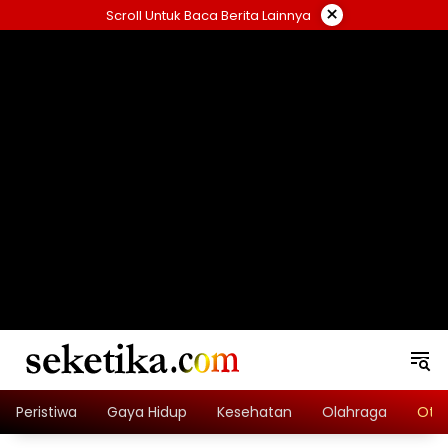
Skip
×
Scroll Untuk Baca Berita Lainnya
to
content
loading="lazy" width="325" height="300">
Peristiwa
Gaya Hidup
Kesehatan
Olahraga
Oto