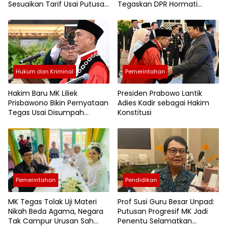
Sesuaikan Tarif Usai Putusan
Tegaskan DPR Hormati
MK
Putusan
Hukum dan Kriminal
Pemerintahan
Hakim Baru MK Liliek
Presiden Prabowo Lantik
Prisbawono Bikin Pernyataan
Adies Kadir sebagai Hakim
Tegas Usai Disumpah
Konstitusi
Presiden Prabowo
Pemerintahan
Pendidikan
MK Tegas Tolak Uji Materi
Prof Susi Guru Besar Unpad:
Nikah Beda Agama, Negara
Putusan Progresif MK Jadi
Tak Campur Urusan Sah
Penentu Selamatkan