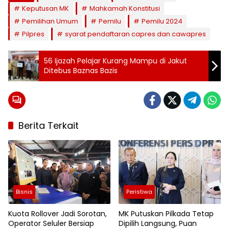
Keputusan MK
Mahkamah Konstitusi
Pemilihan Umum
Pemilu
Pemilu 2024
Pilpres
syarat pendaftaran capres dan cawapres
56 Ijazah Pelajar Kurang Mampu di Jakut
Ditebus Baznas Bazis
Berita Terkait
Bisnis
Peristiwa
Kuota Rollover Jadi Sorotan,
MK Putuskan Pilkada Tetap
Operator Seluler Bersiap
Dipilih Langsung, Puan