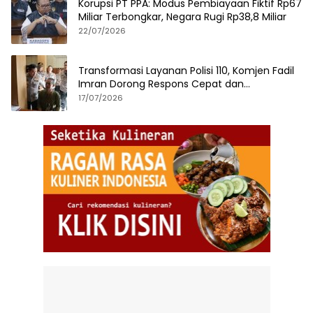
Korupsi PT PPA: Modus Pembiayaan Fiktif Rp67
Miliar Terbongkar, Negara Rugi Rp38,8 Miliar
22/07/2026
Transformasi Layanan Polisi 110, Komjen Fadil
Imran Dorong Respons Cepat dan
Terintegrasi
17/07/2026