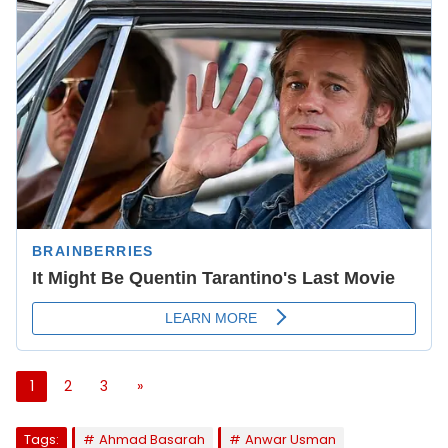
1
2
3
»
Tags:
Ahmad Basarah
Anwar Usman