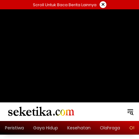
Skip
×
Scroll Untuk Baca Berita Lainnya
to
content
loading="lazy" width="325" height="300">
Peristiwa
Gaya Hidup
Kesehatan
Olahraga
Oto