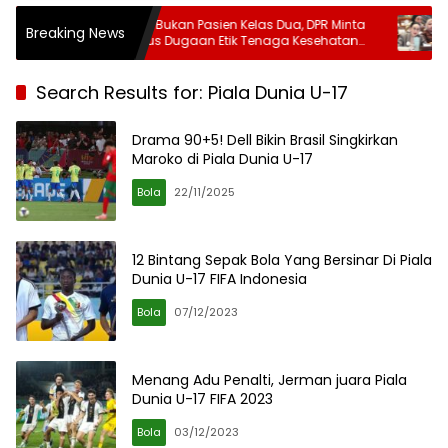
BPJS Bukan Pasien Kelas Dua, DPR Minta
Kasus Brya
Breaking News
Kasus Dugaan Etik Tenaga Kesehatan
Ingatkan Kr
Diusut Tuntas
UU PDP
Search Results for: Piala Dunia U-17
Drama 90+5! Dell Bikin Brasil Singkirkan
Maroko di Piala Dunia U-17
Bola
22/11/2025
12 Bintang Sepak Bola Yang Bersinar Di Piala
Dunia U-17 FIFA Indonesia
Bola
07/12/2023
Menang Adu Penalti, Jerman juara Piala
Dunia U-17 FIFA 2023
Bola
03/12/2023